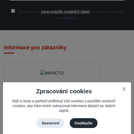
Souhlasím se
zpracováním osobních údajů
za účelem rozesílky
newsletteru.
Informace pro zákazníky
IMPACTO – Ingrid Kaczorová
Zpracování cookies
Nerudova 468
Náš e-shop a partneři potřebují Váš souhlas s použitím souborů
cookies, aby Vám mohli zobrazovat informace týkající se Vašich
735 81 Bohumín – Nový Bohumín
zájmů.
Česká republika
Nastavení
Souhlasím
Pracovní doba