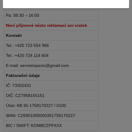
Po – Čt: 08:30 – 16:30
Pá: 08:30 – 16:00
Není příjmové místo reklamací ani vratek
Kontakt
Tel.: +420 723 554 966
Tel.: +420 724 114 604
E-mail: servisimpacto@gmail.com
Fakturační údaje
IČ: 73302431
DIČ: CZ7858155151
Účet: KB 35-1758170227 / 0100
IBAN: CZ6901000000351758170227
BIC / SWIFT: KOMBCZPPXXX