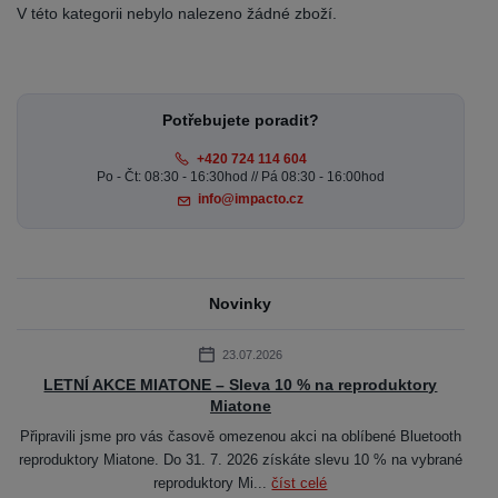
V této kategorii nebylo nalezeno žádné zboží.
Potřebujete poradit?
+420 724 114 604
Po - Čt: 08:30 - 16:30hod // Pá 08:30 - 16:00hod
info@impacto.cz
Novinky
23.07.2026
LETNÍ AKCE MIATONE – Sleva 10 % na reproduktory
Miatone
Připravili jsme pro vás časově omezenou akci na oblíbené Bluetooth
reproduktory Miatone. Do 31. 7. 2026 získáte slevu 10 % na vybrané
reproduktory Mi...
číst celé