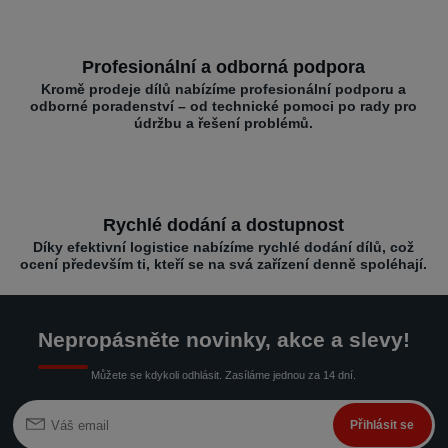
Profesionální a odborná podpora
Kromě prodeje dílů nabízíme profesionální podporu a
odborné poradenství – od technické pomoci po rady pro
údržbu a řešení problémů.
Rychlé dodání a dostupnost
Díky efektivní logistice nabízíme rychlé dodání dílů, což
ocení především ti, kteří se na svá zařízení denně spoléhají.
Nepropásněte novinky, akce a slevy!
Můžete se kdykoli odhlásit. Zasíláme jednou za 14 dní.
Přihlásit se