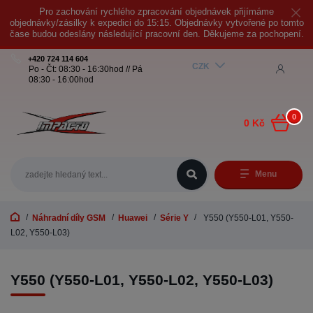
Pro zachování rychlého zpracování objednávek přijímáme
objednávky/zásilky k expedici do 15:15. Objednávky vytvořené po tomto
čase budou odeslány následující pracovní den. Děkujeme za pochopení.
+420 724 114 604
CZK
Po - Čt: 08:30 - 16:30hod // Pá
08:30 - 16:00hod
0
0 Kč
Menu
Náhradní díly GSM
Huawei
Série Y
Y550 (Y550-L01, Y550-
L02, Y550-L03)
Y550 (Y550-L01, Y550-L02, Y550-L03)