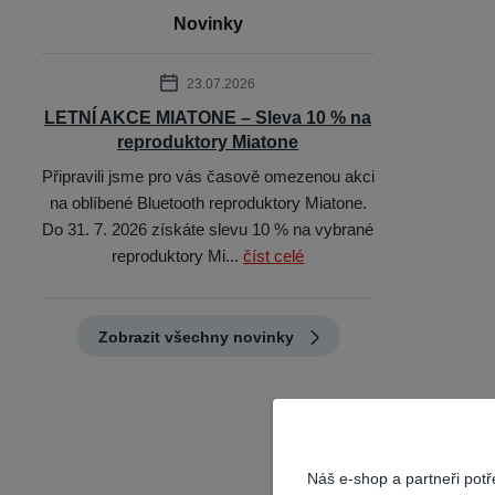
Novinky
23.07.2026
LETNÍ AKCE MIATONE – Sleva 10 % na
reproduktory Miatone
Připravili jsme pro vás časově omezenou akci
na oblíbené Bluetooth reproduktory Miatone.
Do 31. 7. 2026 získáte slevu 10 % na vybrané
reproduktory Mi...
číst celé
Zobrazit všechny novinky
Náš e-shop a partneři pot