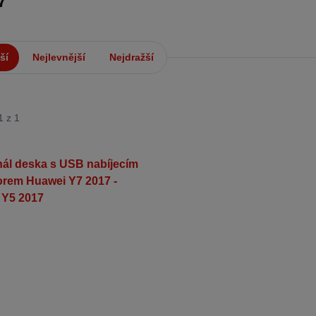
7
ší
Nejlevnější
Nejdražší
1 z 1