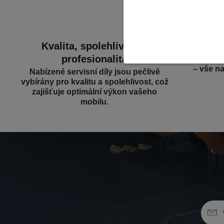
Kvalita, spolehlivost a
Široký 
profesionalita
Nabízíme d
– vše n
Nabízené servisní díly jsou pečlivě
vybírány pro kvalitu a spolehlivost, což
zajišťuje optimální výkon vašeho
mobilu.