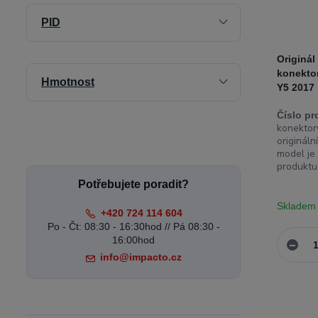
PID
Originál
konekto
Hmotnost
Y5 2017
Číslo pr
konektory
origináln
model je
produktu 
Potřebujete poradit?
Skladem
+420 724 114 604
Po - Čt: 08:30 - 16:30hod // Pá 08:30 -
16:00hod
info@impacto.cz