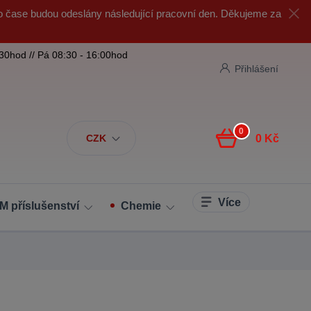
o čase budou odeslány následující pracovní den. Děkujeme za
:30hod // Pá 08:30 - 16:00hod
Přihlášení
0
CZK
0 Kč
Více
M příslušenství
Chemie