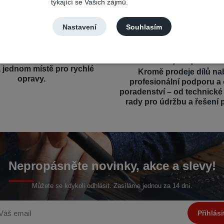
týkající se Vašich zájmů.
Nastavení
Souhlasím
výběr a kompatibilita
Profesionální a o
podpora
íly pro různé mobilní značky
a jednom místě pro rychlé
Kromě prodeje dílů na
opravy.
profesionální podporu a
poradenství – od technick
rady pro údržbu a řešení 
Nepropásněte novinky, akce a slevy!
Můžete se kdykoli odhlásit. Zasíláme jednou za 14 dní.
Přihlási