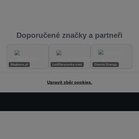
Doporučené značky a partneři
Magboss.pl
LedObrazovka.com
Onesto Energy
Upravit sběr cookies.