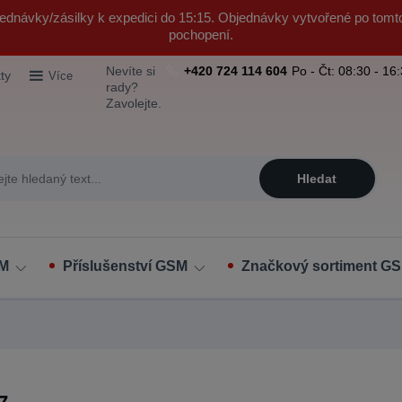
ednávky/zásilky k expedici do 15:15. Objednávky vytvořené po tomt
pochopení.
Nevíte si
+420 724 114 604
Po - Čt: 08:30 - 16
ty
Více
rady?
Zavolejte.
Hledat
SM
Příslušenství GSM
Značkový sortiment GS