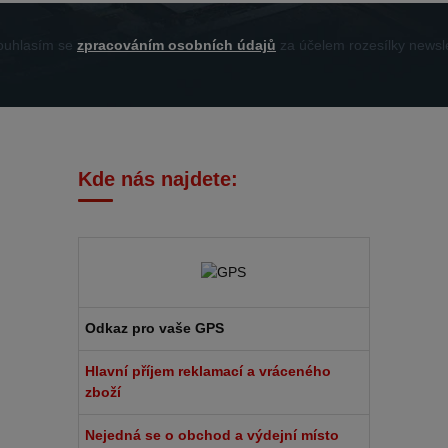
uhlasím se
zpracováním osobních údajů
za účelem rozesílky newsle
Kde nás najdete:
Odkaz pro vaše GPS
Hlavní příjem reklamací a vráceného
zboží
Nejedná se o obchod a výdejní místo