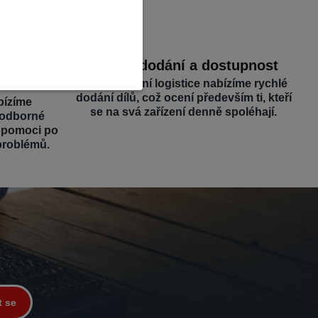
dborná
Rychlé dodání a dostupnost
Díky efektivní logistice nabízíme rychlé
dodání dílů, což ocení především ti, kteří
bízíme
se na svá zařízení denně spoléhají.
 odborné
é pomoci po
problémů.
t se