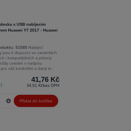
 deska s USB nabíjecím
rem Huawei Y7 2017 - Huawei
Nabíjecí
oduktu:
51585
 jsou k dispozici ve variantách
ích i kompatibilních a přesný
 vždy uveden v nadpisu
pro váš konkrétní a daný m...
41,76 Kč
 1
34,51 Kč
bez DPH
Přidat do košíku