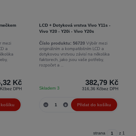
rámečkem
LCD + Dotyková vrstva Vivo Y11s -
Vivo Y20 - Y20i - Vivo Y20s
 mezi
Výběr mezi
Číslo produktu:
56720
CD a
originálním a kompatibilním LCD a
ěkolika
dotykovou vrstvou závisí na několika
eby,
faktorech, jako jsou vaše potřeby,
rozpočet a ...
,32 Kč
382,79 Kč
Skladem 3
 Kč
bez DPH
316,36 Kč
bez DPH
 košíku
Přidat do košíku
strana
z 1