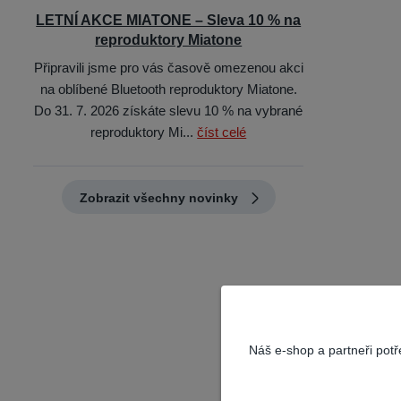
LETNÍ AKCE MIATONE – Sleva 10 % na
reproduktory Miatone
Připravili jsme pro vás časově omezenou akci
na oblíbené Bluetooth reproduktory Miatone.
Do 31. 7. 2026 získáte slevu 10 % na vybrané
reproduktory Mi...
číst celé
Zobrazit všechny novinky
Náš e-shop a partneři pot