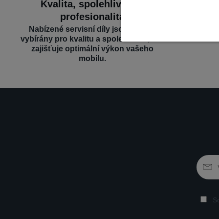
Kvalita, spolehlivost a
Široký 
profesionalita
Nabízíme d
– vše n
Nabízené servisní díly jsou pečlivě
vybírány pro kvalitu a spolehlivost, což
zajišťuje optimální výkon vašeho
mobilu.
So