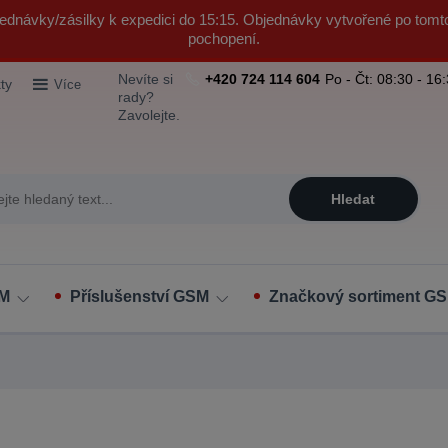
ednávky/zásilky k expedici do 15:15. Objednávky vytvořené po tomt
pochopení.
Nevíte si
+420 724 114 604
Po - Čt: 08:30 - 16
ty
Více
rady?
Zavolejte.
Hledat
SM
Příslušenství GSM
Značkový sortiment GS