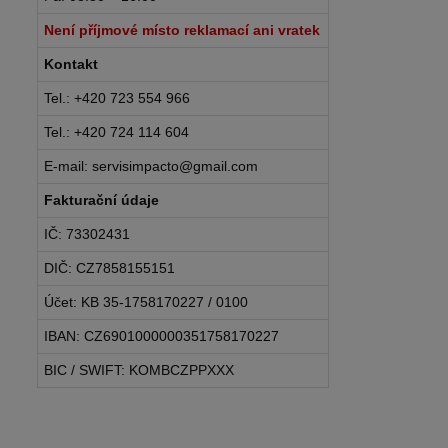
Není příjmové místo reklamací ani vratek
Kontakt
Tel.: +420 723 554 966
Tel.: +420 724 114 604
E-mail: servisimpacto@gmail.com
Fakturační údaje
IČ: 73302431
DIČ: CZ7858155151
Účet: KB 35-1758170227 / 0100
IBAN: CZ6901000000351758170227
BIC / SWIFT: KOMBCZPPXXX