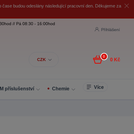
o čase budou odeslány následující pracovní den. Děkujeme za
:30hod // Pá 08:30 - 16:00hod
Přihlášení
0
CZK
0 Kč
Více
M příslušenství
Chemie