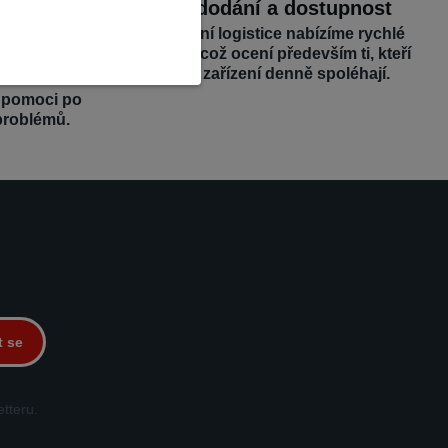
dborná
Rychlé dodání a dostupnost
Díky efektivní logistice nabízíme rychlé
dodání dílů, což ocení především ti, kteří
bízíme
se na svá zařízení denně spoléhají.
 odborné
é pomoci po
problémů.
t se
tteru.