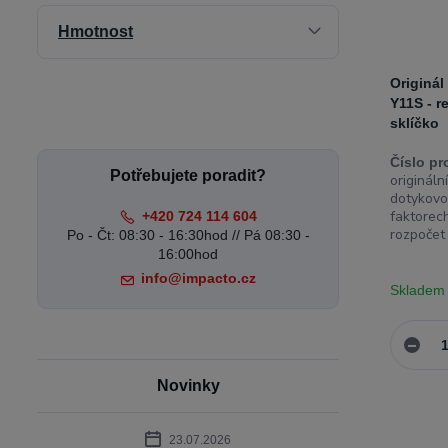
Hmotnost
Originál
Y11S - 
sklíčko
Číslo pr
Potřebujete poradit?
originál
dotykovo
faktorech
+420 724 114 604
rozpočet 
Po - Čt: 08:30 - 16:30hod // Pá 08:30 -
16:00hod
info@impacto.cz
Skladem
Novinky
23.07.2026