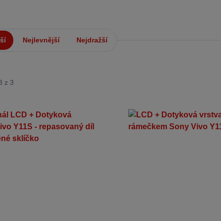
ší
Nejlevnější
Nejdražší
3 z 3