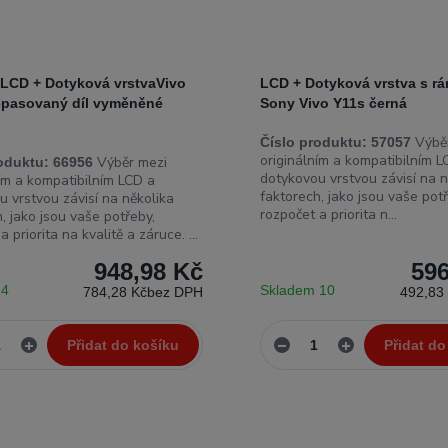
 LCD + Dotyková vrstvaVivo
LCD + Dotyková vrstva s 
repasovaný díl vyměněné
Sony Vivo Y11s černá
Výběr
Číslo produktu:
57057
originálním a kompatibilním L
Výběr mezi
oduktu:
66956
dotykovou vrstvou závisí na n
ním a kompatibilním LCD a
faktorech, jako jsou vaše potř
u vrstvou závisí na několika
rozpočet a priorita n...
, jako jsou vaše potřeby,
a priorita na kvalitě a záruce. ...
948,98 Kč
596
 4
Skladem 10
784,28 Kč
bez DPH
492,83
Přidat do košíku
Přidat do