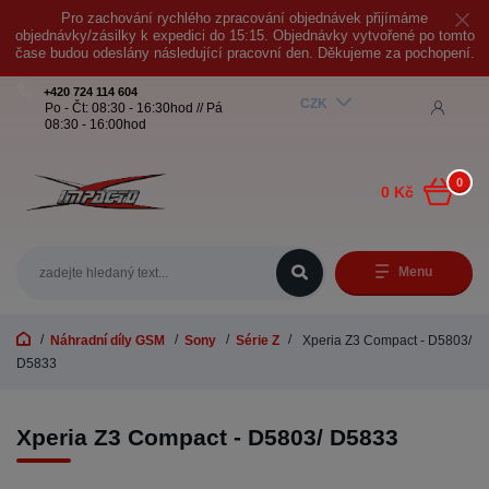
Pro zachování rychlého zpracování objednávek přijímáme
objednávky/zásilky k expedici do 15:15. Objednávky vytvořené po tomto
čase budou odeslány následující pracovní den. Děkujeme za pochopení.
+420 724 114 604
CZK
Po - Čt: 08:30 - 16:30hod // Pá
08:30 - 16:00hod
0
0 Kč
Menu
Náhradní díly GSM
Sony
Série Z
Xperia Z3 Compact - D5803/
D5833
Xperia Z3 Compact - D5803/ D5833