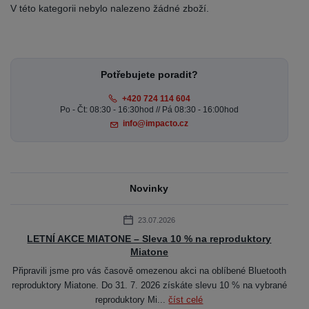
V této kategorii nebylo nalezeno žádné zboží.
Potřebujete poradit?
+420 724 114 604
Po - Čt: 08:30 - 16:30hod // Pá 08:30 - 16:00hod
info@impacto.cz
Novinky
23.07.2026
LETNÍ AKCE MIATONE – Sleva 10 % na reproduktory
Miatone
Připravili jsme pro vás časově omezenou akci na oblíbené Bluetooth
reproduktory Miatone. Do 31. 7. 2026 získáte slevu 10 % na vybrané
reproduktory Mi...
číst celé