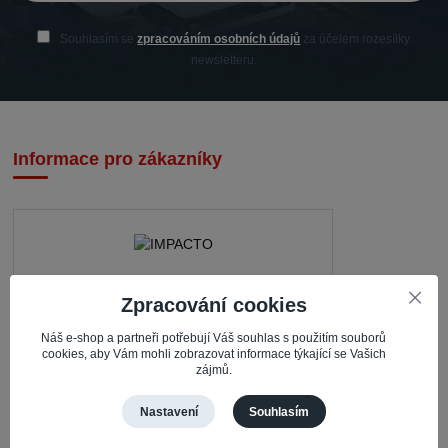
Souhlasím se
zpracováním osobních údajů
za účelem rozesílky
newsletteru.
Informace pro zákazníky
IMPACTO – Ingrid Kaczorová
Zpracování cookies
Nerudova 468
Náš e-shop a partneři potřebují Váš souhlas s použitím souborů
cookies, aby Vám mohli zobrazovat informace týkající se Vašich
735 81 Bohumín – Nový Bohumín
zájmů.
Česká republika
Nastavení
Souhlasím
Pracovní doba