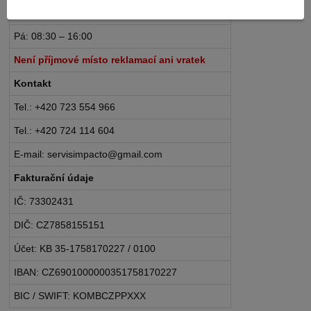
Po – Čt: 08:30 – 16:30
Pá: 08:30 – 16:00
Není příjmové místo reklamací ani vratek
Kontakt
Tel.: +420 723 554 966
Tel.: +420 724 114 604
E-mail: servisimpacto@gmail.com
Fakturační údaje
IČ: 73302431
DIČ: CZ7858155151
Účet: KB 35-1758170227 / 0100
IBAN: CZ6901000000351758170227
BIC / SWIFT: KOMBCZPPXXX