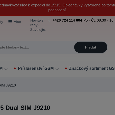
ednávky/zásilky k expedici do 15:15. Objednávky vytvořené po tomt
pochopení.
Nevíte si
+420 724 114 604
Po - Čt: 08:30 - 16
ty
Více
rady?
Zavolejte.
Hledat
SM
Příslušenství GSM
Značkový sortiment GS
SIM J9210
 5 Dual SIM J9210