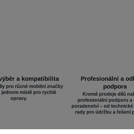
výběr a kompatibilita
Profesionální a o
podpora
íly pro různé mobilní značky
a jednom místě pro rychlé
Kromě prodeje dílů na
opravy.
profesionální podporu a
poradenství – od technick
rady pro údržbu a řešení 