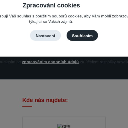
Zpracování cookies
Nepropásněte novinky, akce a slevy!
řebují Váš souhlas s použitím souborů cookies, aby Vám mohli zobrazo
týkající se Vašich zájmů.
Můžete se kdykoli odhlásit. Zasíláme jednou za 14 dní.
Nastavení
Souhlasím
Přihlási
uhlasím se
zpracováním osobních údajů
za účelem rozesílky newsle
Kde nás najdete: