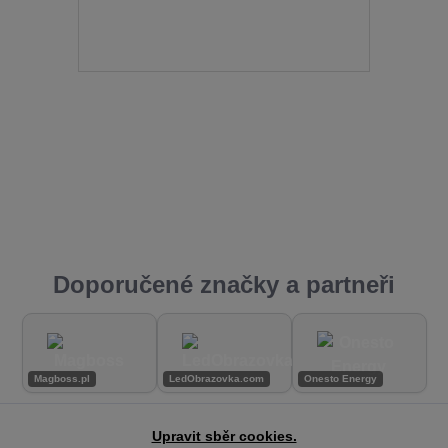
Doporučené značky a partneři
Magboss.pl
LedObrazovka.com
Onesto Energy
Upravit sběr cookies.