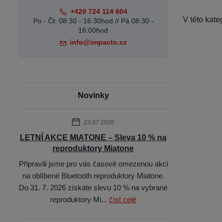
+420 724 114 604
V této kat
Po - Čt: 08:30 - 16:30hod // Pá 08:30 -
16:00hod
info@impacto.cz
Novinky
23.07.2026
LETNÍ AKCE MIATONE – Sleva 10 % na
reproduktory Miatone
Připravili jsme pro vás časově omezenou akci
na oblíbené Bluetooth reproduktory Miatone.
Do 31. 7. 2026 získáte slevu 10 % na vybrané
reproduktory Mi...
číst celé