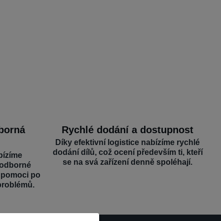
dborná
Rychlé dodání a dostupnost
Díky efektivní logistice nabízíme rychlé
dodání dílů, což ocení především ti, kteří
bízíme
se na svá zařízení denně spoléhají.
 odborné
é pomoci po
problémů.