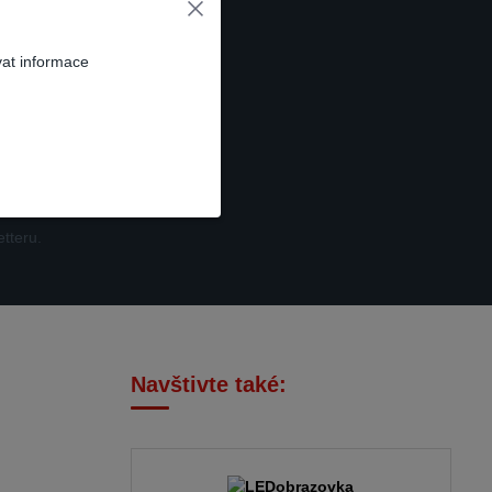
vat informace
t se
tteru.
Navštivte také: