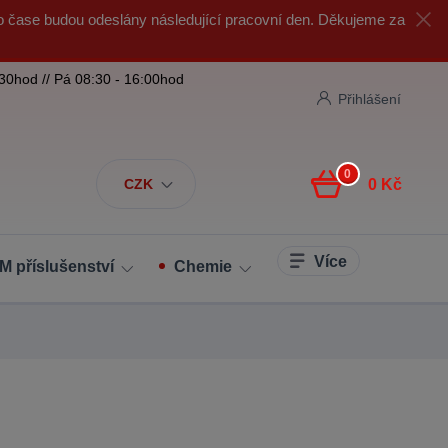
o čase budou odeslány následující pracovní den. Děkujeme za
:30hod // Pá 08:30 - 16:00hod
Přihlášení
0
CZK
0 Kč
Více
M příslušenství
Chemie