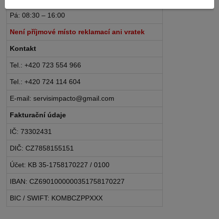
Pá: 08:30 – 16:00
Není příjmové místo reklamací ani vratek
Kontakt
Tel.: +420 723 554 966
Tel.: +420 724 114 604
E-mail: servisimpacto@gmail.com
Fakturační údaje
IČ: 73302431
DIČ: CZ7858155151
Účet: KB 35-1758170227 / 0100
IBAN: CZ6901000000351758170227
BIC / SWIFT: KOMBCZPPXXX