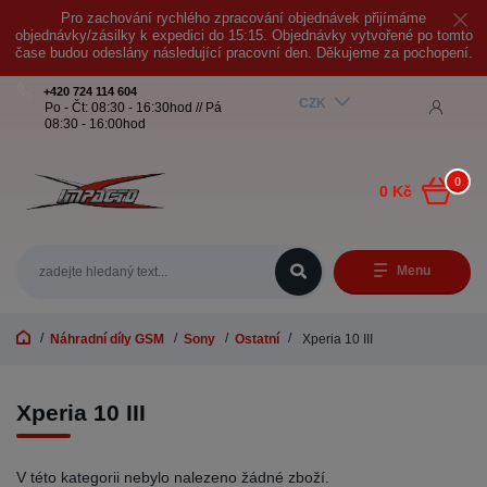
Pro zachování rychlého zpracování objednávek přijímáme
objednávky/zásilky k expedici do 15:15. Objednávky vytvořené po tomto
čase budou odeslány následující pracovní den. Děkujeme za pochopení.
+420 724 114 604
CZK
Po - Čt: 08:30 - 16:30hod // Pá
08:30 - 16:00hod
0
0 Kč
Menu
Náhradní díly GSM
Sony
Ostatní
Xperia 10 III
Xperia 10 III
V této kategorii nebylo nalezeno žádné zboží.