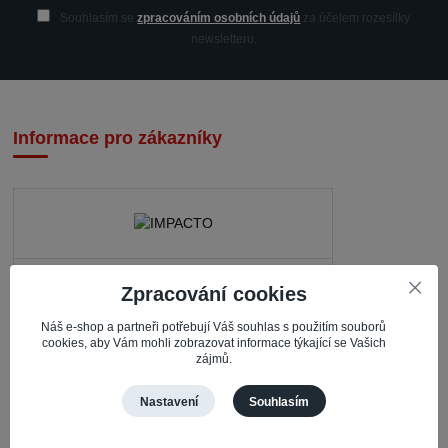
Souhlasím se
zpracováním osobních údajů
za účelem rozesílky
newsletteru.
Informace pro zákazníky
IMPACTO – Ingrid Kaczorová
Zpracování cookies
Nerudova 468
Náš e-shop a partneři potřebují Váš souhlas s použitím souborů
735 81 Bohumín – Nový Bohumín
cookies, aby Vám mohli zobrazovat informace týkající se Vašich
zájmů.
Česká republika
Nastavení
Souhlasím
Pracovní doba
Po – Čt: 08:30 – 16:30