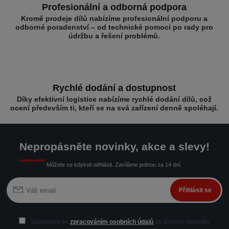
Profesionální a odborná podpora
Kromě prodeje dílů nabízíme profesionální podporu a
odborné poradenství – od technické pomoci po rady pro
údržbu a řešení problémů.
Rychlé dodání a dostupnost
Díky efektivní logistice nabízíme rychlé dodání dílů, což
ocení především ti, kteří se na svá zařízení denně spoléhají.
Nepropásněte novinky, akce a slevy!
Můžete se kdykoli odhlásit. Zasíláme jednou za 14 dní.
Přihlásit se
Souhlasím se
zpracováním osobních údajů
za účelem rozesílky