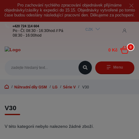
Pro zachování rychlého zpracování objednávek přijímáme
objednávky/zásilky k expedici do 15:15. Objednávky vytvořené po tomto
čase budou odeslány následující pracovní den. Děkujeme za pochopení.
+420 724 114 604
CZK
Po - Čt: 08:30 - 16:30hod // Pá
08:30 - 16:00hod
0
0 Kč
Menu
Náhradní díly GSM
LG
Série V
V30
V30
V této kategorii nebylo nalezeno žádné zboží.