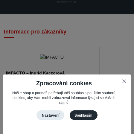
newsletteru.
Informace pro zákazníky
IMPACTO – Ingrid Kaczorová
Zpracování cookies
Nerudova 468
735 81 Bohumín – Nový Bohumín
Náš e-shop a partneři potřebují Váš souhlas s použitím souborů
cookies, aby Vám mohli zobrazovat informace týkající se Vašich
zájmů.
Česká republika
Pracovní doba
Nastavení
Souhlasím
Po – Čt: 08:30 – 16:30
Pá: 08:30 – 16:00