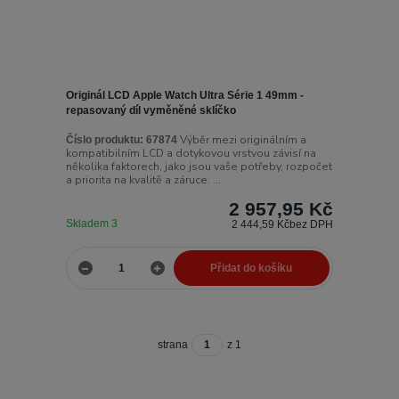
Originál LCD Apple Watch Ultra Série 1 49mm -
repasovaný díl vyměněné sklíčko
Výběr mezi originálním a
Číslo produktu:
67874
kompatibilním LCD a dotykovou vrstvou závisí na
několika faktorech, jako jsou vaše potřeby, rozpočet
a priorita na kvalitě a záruce. ...
2 957,95 Kč
Skladem 3
2 444,59 Kč
bez DPH
Přidat do košíku
strana
z 1