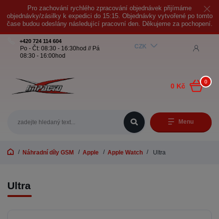
Pro zachování rychlého zpracování objednávek přijímáme
objednávky/zásilky k expedici do 15:15. Objednávky vytvořené po tomto
čase budou odeslány následující pracovní den. Děkujeme za pochopení.
+420 724 114 604
CZK
Po - Čt: 08:30 - 16:30hod // Pá
08:30 - 16:00hod
0
0 Kč
Menu
Náhradní díly GSM
Apple
Apple Watch
Ultra
Ultra