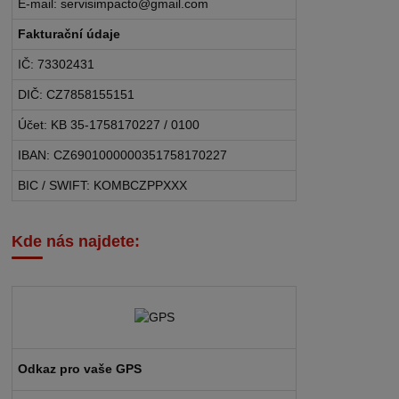
E-mail: servisimpacto@gmail.com
Fakturační údaje
IČ: 73302431
DIČ: CZ7858155151
Účet: KB 35-1758170227 / 0100
IBAN: CZ6901000000351758170227
BIC / SWIFT: KOMBCZPPXXX
Kde nás najdete:
Odkaz pro vaše GPS