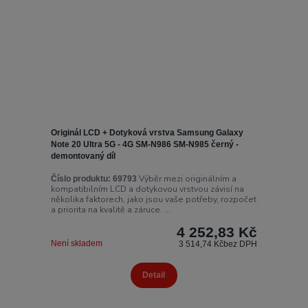
Originál LCD + Dotyková vrstva Samsung Galaxy
Note 20 Ultra 5G - 4G SM-N986 SM-N985 černý -
demontovaný díl
Výběr mezi originálním a
Číslo produktu:
69793
kompatibilním LCD a dotykovou vrstvou závisí na
několika faktorech, jako jsou vaše potřeby, rozpočet
a priorita na kvalitě a záruce. ...
4 252,83 Kč
Není skladem
3 514,74 Kč
bez DPH
Detail