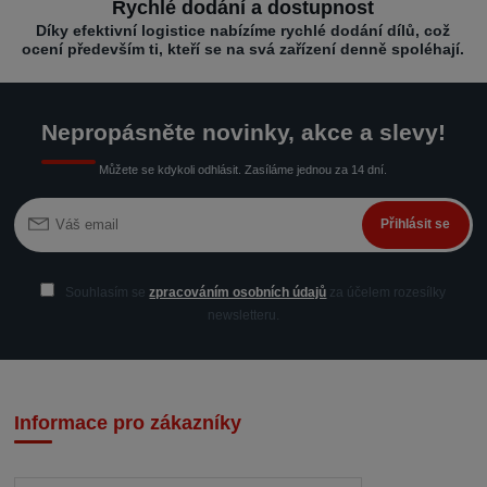
Rychlé dodání a dostupnost
Díky efektivní logistice nabízíme rychlé dodání dílů, což
ocení především ti, kteří se na svá zařízení denně spoléhají.
Nepropásněte novinky, akce a slevy!
Můžete se kdykoli odhlásit. Zasíláme jednou za 14 dní.
Přihlásit se
Souhlasím se
zpracováním osobních údajů
za účelem rozesílky
newsletteru.
Informace pro zákazníky