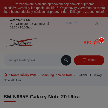
Pro zachování rychlého zpracování objednávek přijímáme
objednávky/zásilky k expedici do 15:15. Objednávky vytvořené po tomto
čase budou odeslány následující pracovní den. Děkujeme za pochopení.
+420 724 114 604
CZK
Po - Čt: 08:30 - 16:30hod // Pá
08:30 - 16:00hod
0
0 Kč
Menu
Náhradní díly GSM
Samsung
Série Note
SM-N985F Galaxy
Note 20 Ultra
SM-N985F Galaxy Note 20 Ultra