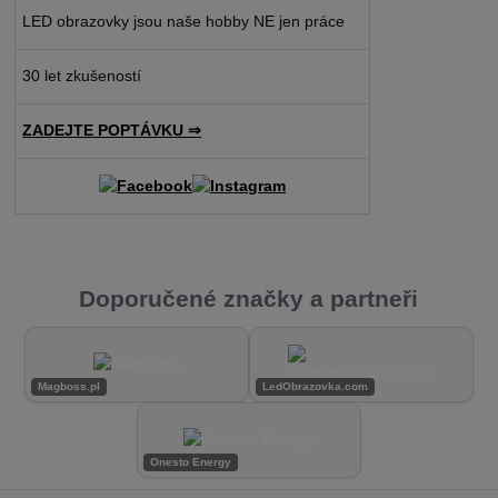
LED obrazovky jsou naše hobby NE jen práce
30 let zkušeností
ZADEJTE POPTÁVKU ⇒
Doporučené značky a partneři
Magboss.pl
LedObrazovka.com
Onesto Energy