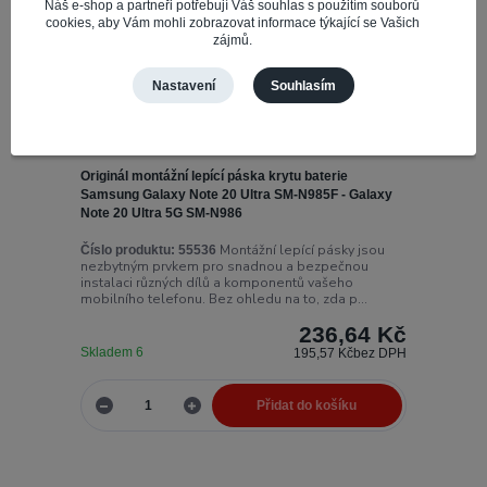
Náš e-shop a partneři potřebují Váš souhlas s použitím souborů
cookies, aby Vám mohli zobrazovat informace týkající se Vašich
zájmů.
Nastavení
Souhlasím
Originál montážní lepící páska krytu baterie
Samsung Galaxy Note 20 Ultra SM-N985F - Galaxy
Note 20 Ultra 5G SM-N986
Montážní lepící pásky jsou
Číslo produktu:
55536
nezbytným prvkem pro snadnou a bezpečnou
instalaci různých dílů a komponentů vašeho
mobilního telefonu. Bez ohledu na to, zda p...
236,64 Kč
Skladem 6
195,57 Kč
bez DPH
Přidat do košíku