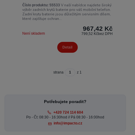
V naší nabídce najdete široký
Číslo produktu:
55533
výběr zadních krytů baterie pro váš mobilní telefon.
Zadní kryty baterie jsou důležitým servisním dílem,
které zajišťuje ochran...
967,42 Kč
Není skladem
799,52 Kč
bez DPH
Detail
strana
z 1
Potřebujete poradit?
+420 724 114 604
Po - Čt: 08:30 - 16:30hod // Pá 08:30 - 16:00hod
info@impacto.cz