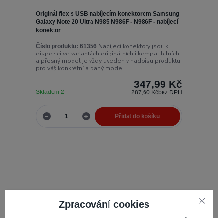
Originál flex s USB nabíjecím konektorem Samsung
Galaxy Note 20 Ultra N985 N986F - N986F - nabíjecí
konektor
Nabíjecí konektory jsou k
Číslo produktu:
61356
dispozici ve variantách originálních i kompatibilních
a přesný model je vždy uveden v nadpisu produktu
pro váš konkrétní a daný mode...
347,99 Kč
Skladem 2
287,60 Kč
bez DPH
Přidat do košíku
Zpracování cookies