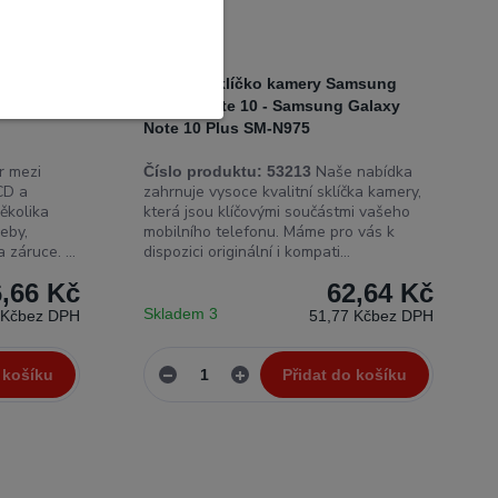
stva
Originál sklíčko kamery Samsung
M-N970
Galaxy Note 10 - Samsung Galaxy
Note 10 Plus SM-N975
 mezi
Naše nabídka
Číslo produktu:
53213
CD a
zahrnuje vysoce kvalitní sklíčka kamery,
ěkolika
která jsou klíčovými součástmi vašeho
eby,
mobilního telefonu. Máme pro vás k
 záruce. ...
dispozici originální i kompati...
6,66 Kč
62,64 Kč
Skladem 3
 Kč
bez DPH
51,77 Kč
bez DPH
 košíku
Přidat do košíku