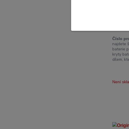
Originál
Note 10
Číslo pr
najdete š
baterie p
kryty bat
dílem, kt
Není sk