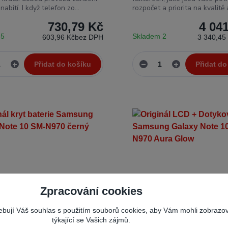
nabití. I když telefon zo...
rozpočet a priorita na kvalitě a
730,79 Kč
4 04
 5
Skladem 2
603,96 Kč
bez DPH
3 340,45
Přidat do košíku
Přidat do
Zpracování cookies
řebují Váš souhlas s použitím souborů cookies, aby Vám mohli zobrazo
týkající se Vašich zájmů.