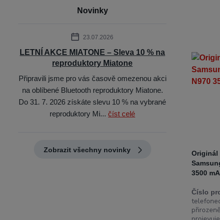
Novinky
23.07.2026
LETNÍ AKCE MIATONE – Sleva 10 % na
reproduktory Miatone
Připravili jsme pro vás časově omezenou akci
na oblíbené Bluetooth reproduktory Miatone.
Do 31. 7. 2026 získáte slevu 10 % na vybrané
reproduktory Mi...
číst celé
Zobrazit všechny novinky
Originá
Samsung
3500 mA
Číslo pr
telefon
přirozeně
projevuje