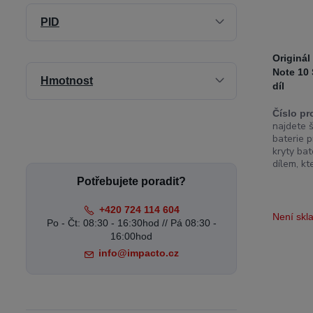
PID
Originál
Note 10
Hmotnost
díl
Číslo pr
najdete š
baterie p
kryty bat
dílem, kt
Potřebujete poradit?
+420 724 114 604
Není sk
Po - Čt: 08:30 - 16:30hod // Pá 08:30 -
16:00hod
info@impacto.cz