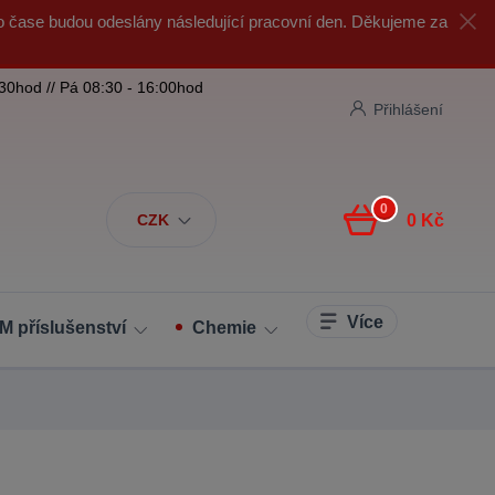
o čase budou odeslány následující pracovní den. Děkujeme za
:30hod // Pá 08:30 - 16:00hod
Přihlášení
0
CZK
0 Kč
Více
M příslušenství
Chemie