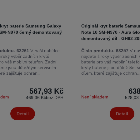
 kryt baterie Samsung Galaxy
Originál kryt baterie Sams
 SM-N970 černý demontovaný
Note 10 SM-N970 - Aura Gl
demontovaný díl - GH82-2
V naší nabídce
V naš
oduktu:
63261
Číslo produktu:
63257
iroký výběr zadních krytů
najdete široký výběr zadních 
ro váš mobilní telefon. Zadní
baterie pro váš mobilní telefo
erie jsou důležitým servisním
kryty baterie jsou důležitým s
eré zajišťuje ochran...
dílem, které zajišťuje ochran...
567,93 Kč
638
ladem
Není skladem
469,36 Kč
bez DPH
528,03
Detail
Detail