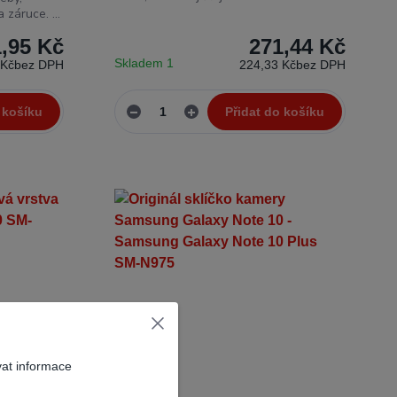
 záruce. ...
1,95 Kč
271,44 Kč
Skladem 1
 Kč
bez DPH
224,33 Kč
bez DPH
 košíku
Přidat do košíku
vat informace