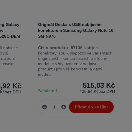
ung Galaxy
Originál Deska s USB nabíjecím
ow
konektorem Samsung Galaxy Note 10
0528C-DEM
SM-N970
í nabídce
Nabíjecí
Číslo produktu:
57136
krytů
konektory jsou k dispozici ve variantách
n. Zadní
originálních i kompatibilních a přesný
ervisním
model je vždy uveden v nadpisu
produktu pro váš konkrétní a daný
mode...
515,03 Kč
,92 Kč
Skladem 1
425,64 Kč
bez DPH
 Kč
bez DPH
Přidat do košíku