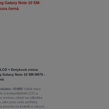
 LCD + Dotyková vrstva
 Galaxy Note 10 SM-N970 -
rná
Výběr mezi
oduktu:
41985
ním a kompatibilním LCD a
u vrstvou závisí na několika
, jako jsou vaše potřeby,
a priorita na kvalitě a záruce. ...