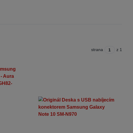
strana
z 1