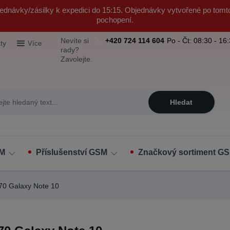
ednávky/zásilky k expedici do 15:15. Objednávky vytvořené po tomt
pochopení.
Nevíte si
+420 724 114 604
Po - Čt: 08:30 - 16
ty
Více
rady?
Zavolejte.
Hledat
SM
Příslušenství GSM
Značkový sortiment GS
0 Galaxy Note 10