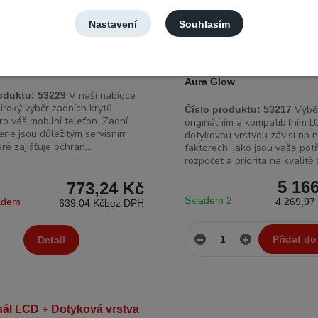
Nastavení
Souhlasím
 kryt baterie Samsung Galaxy
Originál LCD + Dotyková vr
 SM-N970 černý
Samsung Galaxy Note 10 S
Aura Glow
V naší nabídce
oduktu:
53229
iroký výběr zadních krytů
Výběr
Číslo produktu:
53217
ro váš mobilní telefon. Zadní
originálním a kompatibilním L
erie jsou důležitým servisním
dotykovou vrstvou závisí na n
eré zajišťuje ochran...
faktorech, jako jsou vaše potř
rozpočet a priorita na kvalitě a
5 16
773,24 Kč
Skladem 2
ladem
4 269,97
639,04 Kč
bez DPH
Přidat do
Detail