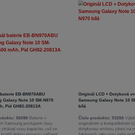
l baterie EB-BN970ABU
Originál LCD + Dotyková vr
 Galaxy Note 10 SM-N970
Samsung Galaxy Note 10 S
h, Pid GH82-20813A
bílá
Baterie v
Výběr
oduktu:
56096
Číslo produktu:
53266
ech Samsung postupem času
originálním a kompatibilním L
 ztrácejí svou kapacitu, což se
dotykovou vrstvou závisí na n
 kratší dobou provozu zařízení
faktorech, jako jsou vaše potř