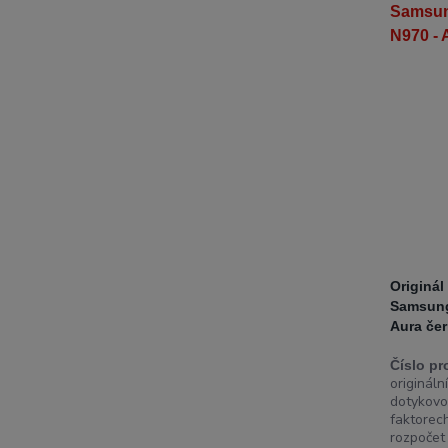
Originál
Samsung
Aura če
Číslo pr
originál
dotykovo
faktorech
rozpočet 