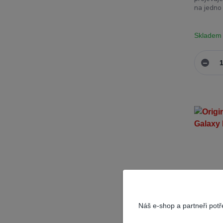
na jedno 
Skladem
Náš e-shop a partneři pot