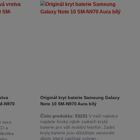
stva
Originál kryt baterie Samsung Galaxy
M-N970
Note 10 SM-N970 Aura bílý
V naší nabídce
Číslo produktu:
53231
najdete široký výběr zadních krytů
 mezi
baterie pro váš mobilní telefon. Zadní
CD a
kryty baterie jsou důležitým servisním
ěkolika
dílem, které zajišťuje ochran...
eby,