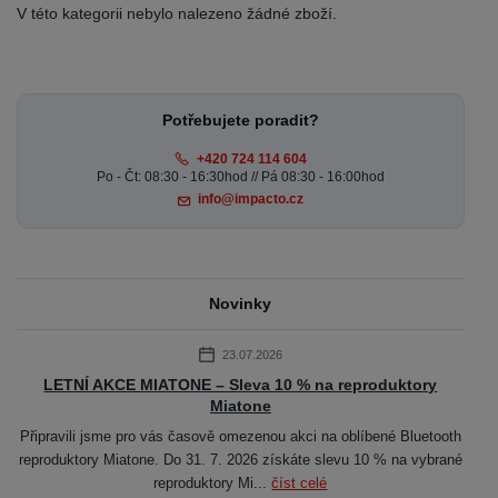
V této kategorii nebylo nalezeno žádné zboží.
Potřebujete poradit?
+420 724 114 604
Po - Čt: 08:30 - 16:30hod // Pá 08:30 - 16:00hod
info@impacto.cz
Novinky
23.07.2026
LETNÍ AKCE MIATONE – Sleva 10 % na reproduktory
Miatone
Připravili jsme pro vás časově omezenou akci na oblíbené Bluetooth
reproduktory Miatone. Do 31. 7. 2026 získáte slevu 10 % na vybrané
reproduktory Mi...
číst celé