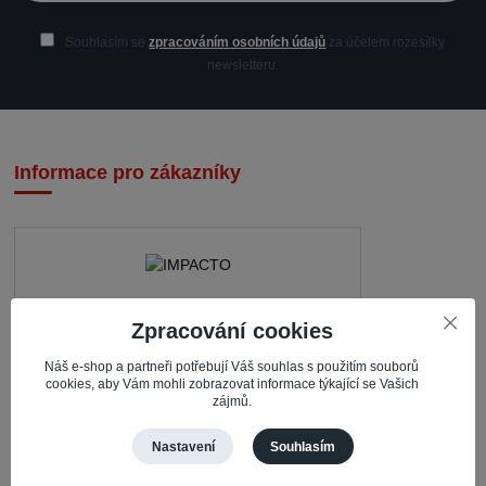
Souhlasím se
zpracováním osobních údajů
za účelem rozesílky
newsletteru.
Informace pro zákazníky
IMPACTO – Ingrid Kaczorová
Zpracování cookies
Nerudova 468
Náš e-shop a partneři potřebují Váš souhlas s použitím souborů
cookies, aby Vám mohli zobrazovat informace týkající se Vašich
735 81 Bohumín – Nový Bohumín
zájmů.
Česká republika
Nastavení
Souhlasím
Pracovní doba