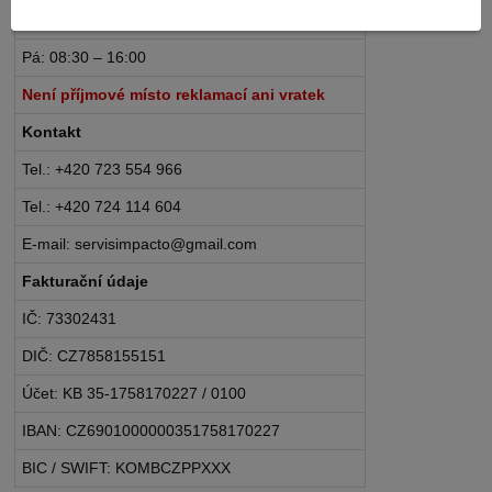
Po – Čt: 08:30 – 16:30
Pá: 08:30 – 16:00
Není příjmové místo reklamací ani vratek
Kontakt
Tel.: +420 723 554 966
Tel.: +420 724 114 604
E-mail: servisimpacto@gmail.com
Fakturační údaje
IČ: 73302431
DIČ: CZ7858155151
Účet: KB 35-1758170227 / 0100
IBAN: CZ6901000000351758170227
BIC / SWIFT: KOMBCZPPXXX