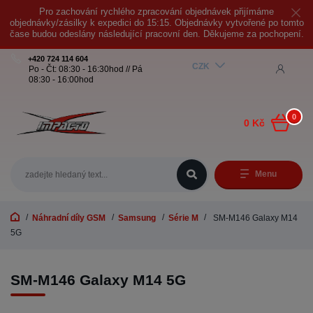
Pro zachování rychlého zpracování objednávek přijímáme
objednávky/zásilky k expedici do 15:15. Objednávky vytvořené po tomto
čase budou odeslány následující pracovní den. Děkujeme za pochopení.
+420 724 114 604
CZK
Po - Čt: 08:30 - 16:30hod // Pá
08:30 - 16:00hod
0
0 Kč
Menu
Náhradní díly GSM
Samsung
Série M
SM-M146 Galaxy M14
5G
SM-M146 Galaxy M14 5G