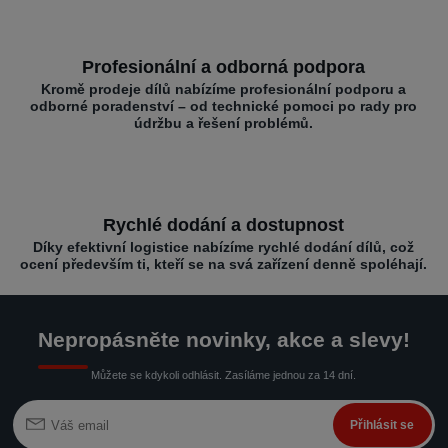
Profesionální a odborná podpora
Kromě prodeje dílů nabízíme profesionální podporu a
odborné poradenství – od technické pomoci po rady pro
údržbu a řešení problémů.
Rychlé dodání a dostupnost
Díky efektivní logistice nabízíme rychlé dodání dílů, což
ocení především ti, kteří se na svá zařízení denně spoléhají.
Nepropásněte novinky, akce a slevy!
Můžete se kdykoli odhlásit. Zasíláme jednou za 14 dní.
Přihlásit se