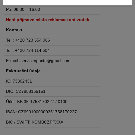
Pá: 08:30 – 16:00
Není příjmové místo reklamací ani vratek
Kontakt
Tel.: +420 723 554 966
Tel.: +420 724 114 604
E-mail: servisimpacto@gmail.com
Fakturační údaje
IČ: 73302431
DIČ: CZ7858155151
Účet: KB 35-1758170227 / 0100
IBAN: CZ6901000000351758170227
BIC / SWIFT: KOMBCZPPXXX