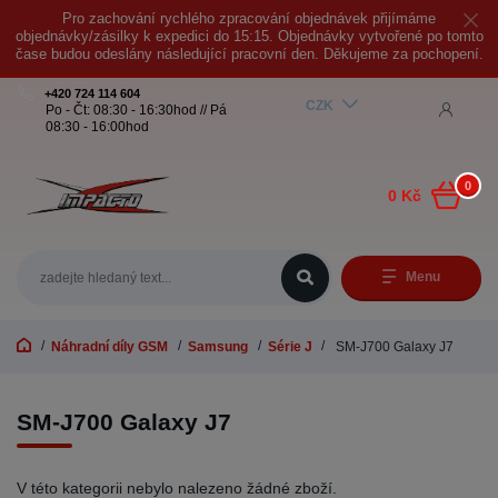
Pro zachování rychlého zpracování objednávek přijímáme
objednávky/zásilky k expedici do 15:15. Objednávky vytvořené po tomto
čase budou odeslány následující pracovní den. Děkujeme za pochopení.
+420 724 114 604
CZK
Po - Čt: 08:30 - 16:30hod // Pá
08:30 - 16:00hod
0
0 Kč
Menu
Náhradní díly GSM
Samsung
Série J
SM-J700 Galaxy J7
SM-J700 Galaxy J7
V této kategorii nebylo nalezeno žádné zboží.