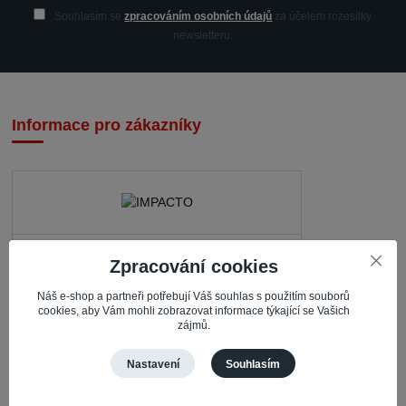
Souhlasím se
zpracováním osobních údajů
za účelem rozesílky
newsletteru.
Informace pro zákazníky
IMPACTO – Ingrid Kaczorová
Zpracování cookies
Nerudova 468
Náš e-shop a partneři potřebují Váš souhlas s použitím souborů
735 81 Bohumín – Nový Bohumín
cookies, aby Vám mohli zobrazovat informace týkající se Vašich
zájmů.
Česká republika
Nastavení
Souhlasím
Pracovní doba
Po – Čt: 08:30 – 16:30