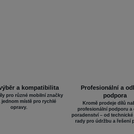
výběr a kompatibilita
Profesionální a o
podpora
íly pro různé mobilní značky
a jednom místě pro rychlé
Kromě prodeje dílů na
opravy.
profesionální podporu a
poradenství – od technick
rady pro údržbu a řešení 