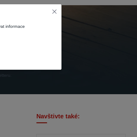
vat informace
t se
tteru.
Navštivte také: