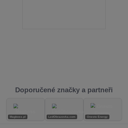
Doporučené značky a partneři
Magboss.pl
LedObrazovka.com
Onesto Energy