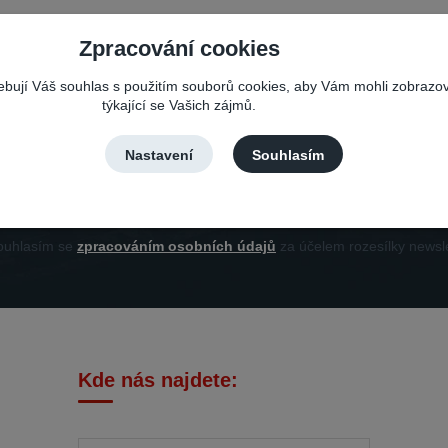
Zpracování cookies
Nepropásněte novinky, akce a slevy!
řebují Váš souhlas s použitím souborů cookies, aby Vám mohli zobrazo
týkající se Vašich zájmů.
Můžete se kdykoli odhlásit. Zasíláme jednou za 14 dní.
Nastavení
Souhlasím
Přihlási
uhlasím se
zpracováním osobních údajů
za účelem rozesílky newsle
Kde nás najdete: