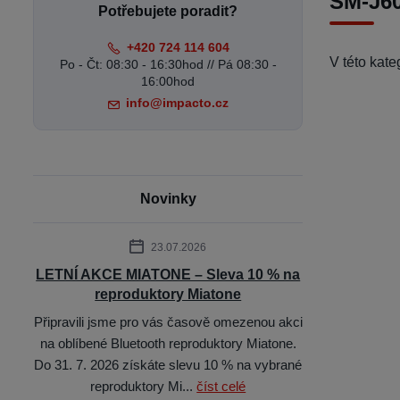
SM-J60
Potřebujete poradit?
+420 724 114 604
V této kat
Po - Čt: 08:30 - 16:30hod // Pá 08:30 -
16:00hod
info@impacto.cz
Novinky
23.07.2026
LETNÍ AKCE MIATONE – Sleva 10 % na
reproduktory Miatone
Připravili jsme pro vás časově omezenou akci
na oblíbené Bluetooth reproduktory Miatone.
Do 31. 7. 2026 získáte slevu 10 % na vybrané
reproduktory Mi...
číst celé