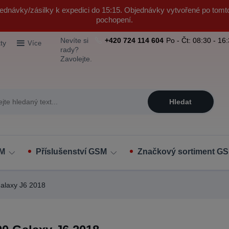
ednávky/zásilky k expedici do 15:15. Objednávky vytvořené po tomt
pochopení.
Nevíte si
+420 724 114 604
Po - Čt: 08:30 - 16
ty
Více
rady?
Zavolejte.
Hledat
SM
Příslušenství GSM
Značkový sortiment GS
laxy J6 2018