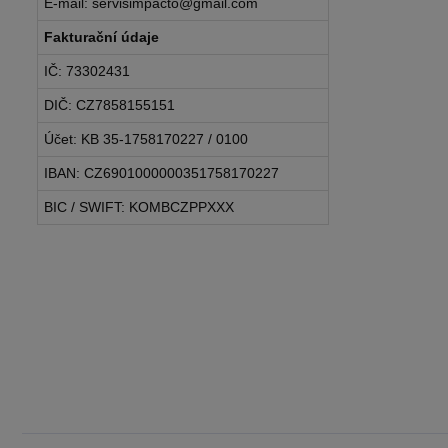
E-mail: servisimpacto@gmail.com
Fakturační údaje
IČ: 73302431
DIČ: CZ7858155151
Účet: KB 35-1758170227 / 0100
IBAN: CZ6901000000351758170227
BIC / SWIFT: KOMBCZPPXXX