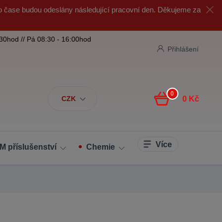
o čase budou odeslány následující pracovní den. Děkujeme za
:30hod // Pá 08:30 - 16:00hod
Přihlášení
0
CZK
0 Kč
Více
M příslušenství
Chemie