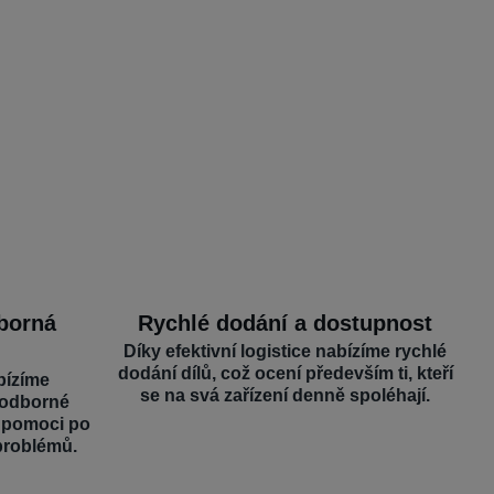
dborná
Rychlé dodání a dostupnost
Díky efektivní logistice nabízíme rychlé
dodání dílů, což ocení především ti, kteří
bízíme
se na svá zařízení denně spoléhají.
 odborné
é pomoci po
problémů.