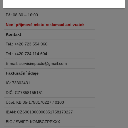
Po – Čt: 08:30 – 16:30
Pá: 08:30 – 16:00
Není příjmové místo reklamací ani vratek
Kontakt
Tel.: +420 723 554 966
Tel.: +420 724 114 604
E-mail: servisimpacto@gmail.com
Fakturační údaje
IČ: 73302431
DIČ: CZ7858155151
Účet: KB 35-1758170227 / 0100
IBAN: CZ6901000000351758170227
BIC / SWIFT: KOMBCZPPXXX