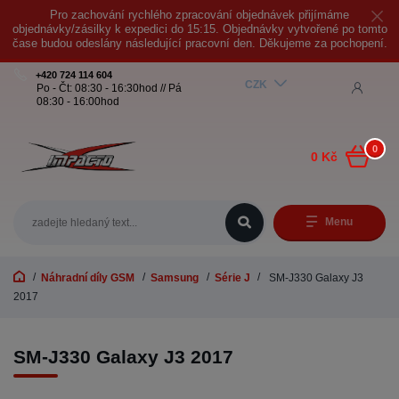
Pro zachování rychlého zpracování objednávek přijímáme
objednávky/zásilky k expedici do 15:15. Objednávky vytvořené po tomto
čase budou odeslány následující pracovní den. Děkujeme za pochopení.
+420 724 114 604
CZK
Po - Čt: 08:30 - 16:30hod // Pá
08:30 - 16:00hod
0
0 Kč
Menu
Náhradní díly GSM
Samsung
Série J
SM-J330 Galaxy J3
2017
SM-J330 Galaxy J3 2017