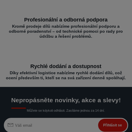
Profesionální a odborná podpora
Kromě prodeje dílů nabízíme profesionální podporu a
odborné poradenství – od technické pomoci po rady pro
údržbu a řešení problémů.
Rychlé dodání a dostupnost
Díky efektivní logistice nabízíme rychlé dodání dílů, což
ocení především ti, kteří se na svá zařízení denně spoléhají.
Nepropásněte novinky, akce a slevy!
Můžete se kdykoli odhlásit. Zasíláme jednou za 14 dní.
Přihlásit se