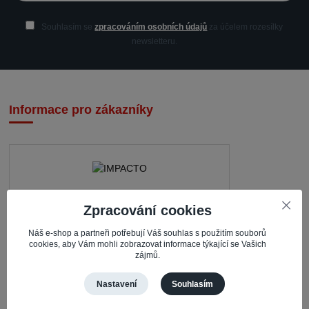
Souhlasím se
zpracováním osobních údajů
za účelem rozesílky
newsletteru.
Informace pro zákazníky
IMPACTO – Ingrid Kaczorová
Zpracování cookies
Nerudova 468
Náš e-shop a partneři potřebují Váš souhlas s použitím souborů
cookies, aby Vám mohli zobrazovat informace týkající se Vašich
735 81 Bohumín – Nový Bohumín
zájmů.
Česká republika
Nastavení
Souhlasím
Pracovní doba