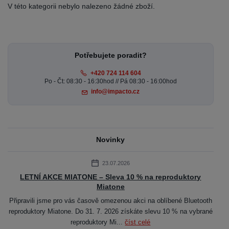
V této kategorii nebylo nalezeno žádné zboží.
Potřebujete poradit?
+420 724 114 604
Po - Čt: 08:30 - 16:30hod // Pá 08:30 - 16:00hod
info@impacto.cz
Novinky
23.07.2026
LETNÍ AKCE MIATONE – Sleva 10 % na reproduktory
Miatone
Připravili jsme pro vás časově omezenou akci na oblíbené Bluetooth
reproduktory Miatone. Do 31. 7. 2026 získáte slevu 10 % na vybrané
reproduktory Mi...
číst celé