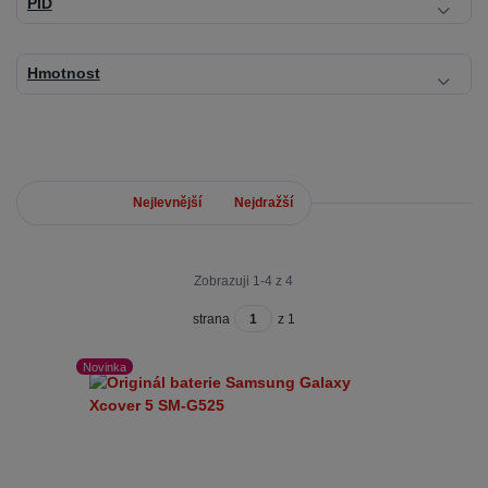
PID
Hmotnost
Nejnovější
Nejlevnější
Nejdražší
Zobrazuji 1-4 z 4
strana
z 1
Novinka