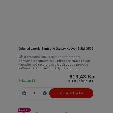
Originál baterie Samsung Galaxy Xcover 5 SM-G525
Baterie v telefonech
Číslo produktu:
69731
Samsung postupem času přirozeně ztrácejí svou
kapacitu, což se projevuje kratší dobou provozu
zařízení na jedno nabití. I když telefon zo...
619,43 Kč
Skladem 13
511,93 Kč
bez DPH
Přidat do košíku
Novinka