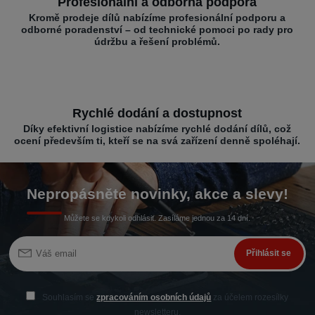
Profesionální a odborná podpora
Kromě prodeje dílů nabízíme profesionální podporu a
odborné poradenství – od technické pomoci po rady pro
údržbu a řešení problémů.
Rychlé dodání a dostupnost
Díky efektivní logistice nabízíme rychlé dodání dílů, což
ocení především ti, kteří se na svá zařízení denně spoléhají.
Nepropásněte novinky, akce a slevy!
Můžete se kdykoli odhlásit. Zasíláme jednou za 14 dní.
Přihlásit se
Souhlasím se
zpracováním osobních údajů
za účelem rozesílky
newsletteru.