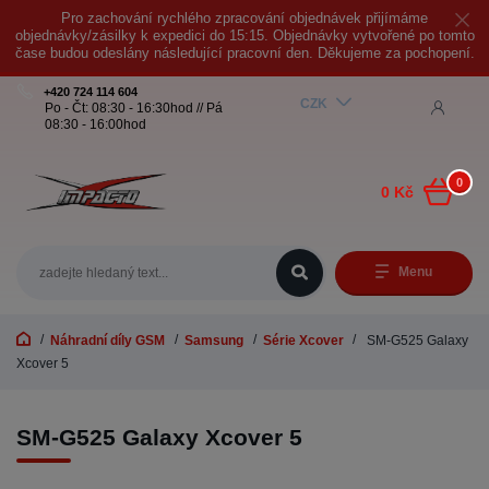
Pro zachování rychlého zpracování objednávek přijímáme
objednávky/zásilky k expedici do 15:15. Objednávky vytvořené po tomto
čase budou odeslány následující pracovní den. Děkujeme za pochopení.
+420 724 114 604
CZK
Po - Čt: 08:30 - 16:30hod // Pá
08:30 - 16:00hod
0
0 Kč
Menu
Náhradní díly GSM
Samsung
Série Xcover
SM-G525 Galaxy
Xcover 5
SM-G525 Galaxy Xcover 5