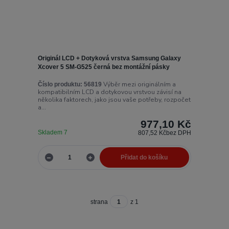
Originál LCD + Dotyková vrstva Samsung Galaxy
Xcover 5 SM-G525 černá bez montážní pásky
Výběr mezi originálním a
Číslo produktu:
56819
kompatibilním LCD a dotykovou vrstvou závisí na
několika faktorech, jako jsou vaše potřeby, rozpočet
a...
977,10 Kč
Skladem 7
807,52 Kč
bez DPH
Přidat do košíku
strana
z 1