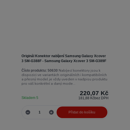
Originál Konektor nabíjení Samsung Galaxy Xcover
3 SM-G388F - Samsung Galaxy Xcover 3 SM-G389F
Nabíjecí konektory jsou k
Číslo produktu:
50630
dispozici ve variantách originálních i kompatibilních
a přesný model je vždy uveden v nadpisu produktu
pro váš konkrétní a daný mode...
220,07 Kč
Skladem 5
181,88 Kč
bez DPH
Přidat do košíku