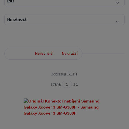
PID
Hmotnost
Nejnovější
Nejlevnější
Nejdražší
Zobrazuji 1-1 z 1
strana
z 1