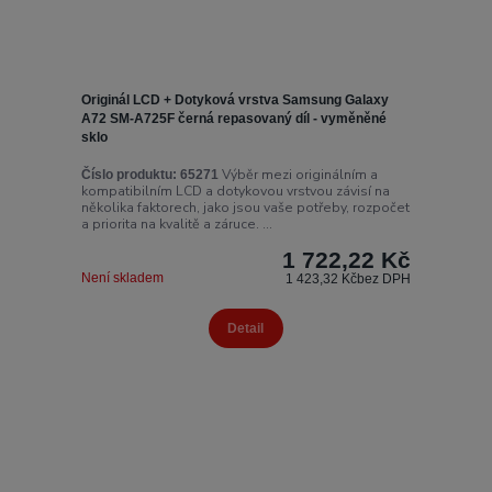
Originál LCD + Dotyková vrstva Samsung Galaxy
A72 SM-A725F černá repasovaný díl - vyměněné
sklo
Výběr mezi originálním a
Číslo produktu:
65271
kompatibilním LCD a dotykovou vrstvou závisí na
několika faktorech, jako jsou vaše potřeby, rozpočet
a priorita na kvalitě a záruce. ...
1 722,22 Kč
Není skladem
1 423,32 Kč
bez DPH
Detail