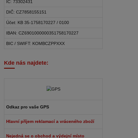
IČ: 73302431
DIČ: CZ7858155151
Účet: KB 35-1758170227 / 0100
IBAN: CZ6901000000351758170227
BIC / SWIFT: KOMBCZPPXXX
Kde nás najdete:
Odkaz pro vaše GPS
Hlavní příjem reklamací a vráceného zboží
Nejedná se o obchod a výdejní místo