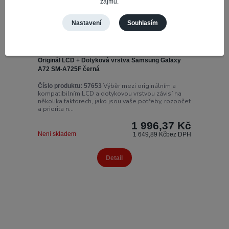
zájmů.
Nastavení
Souhlasím
Originál LCD + Dotyková vrstva Samsung Galaxy
A72 SM-A725F černá
Výběr mezi originálním a
Číslo produktu:
57653
kompatibilním LCD a dotykovou vrstvou závisí na
několika faktorech, jako jsou vaše potřeby, rozpočet
a priorita n...
1 996,37 Kč
Není skladem
1 649,89 Kč
bez DPH
Detail