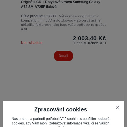
Originál LCD + Dotyková vrstva Samsung Galaxy
A72 SM-A725F fialová
Výběr mezi originálním a
Číslo produktu:
57217
kompatibilním LCD a dotykovou vrstvou závisí na
několika faktorech, jako jsou vaše potřeby, rozpočet
a pr...
2 003,40 Kč
Není skladem
1 655,70 Kč
bez DPH
Detail
Zpracování cookies
Náš e-shop a partneři potřebují Váš souhlas s použitím souborů
cookies, aby Vám mohli zobrazovat informace týkající se Vašich