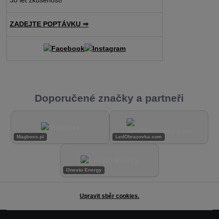
30 let zkušeností
ZADEJTE POPTÁVKU ⇒
Doporučené značky a partneři
Magboss.pl
LedObrazovka.com
Onesto Energy
Upravit sběr cookies.