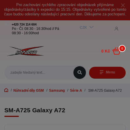
Pro zachování rychlého zpracování objednávek přijímáme
objednávky/zásilky k expedici do 15:15. Objednávky vytvořené po tomto
čase budou odeslány následující pracovní den. Děkujeme za pochopení.
+420 724 114 604
CZK
Po - Čt: 08:30 - 16:30hod // Pá
08:30 - 16:00hod
0
0 Kč
Menu
Náhradní díly GSM
Samsung
Série A
SM-A725 Galaxy A72
SM-A725 Galaxy A72