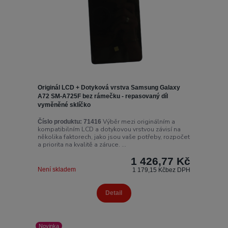
Originál LCD + Dotyková vrstva Samsung Galaxy
A72 SM-A725F bez rámečku - repasovaný díl
vyměněné sklíčko
Výběr mezi originálním a
Číslo produktu:
71416
kompatibilním LCD a dotykovou vrstvou závisí na
několika faktorech, jako jsou vaše potřeby, rozpočet
a priorita na kvalitě a záruce. ...
1 426,77 Kč
Není skladem
1 179,15 Kč
bez DPH
Detail
Novinka