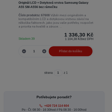
Originál LCD + Dotyková vrstva Samsung Galaxy
A55 SM-A556 bez rámečku
Výběr mezi originálním a
Číslo produktu:
67608
kompatibilním LCD a dotykovou vrstvou závisí na
několika faktorech, jako jsou vaše potřeby, rozpočet
a priorita na kvalitě a záruce. ...
1 336,30 Kč
Skladem 39
1 104,38 Kč
bez DPH
Přidat do košíku
strana
z 1
Potřebujete poradit?
+420 724 114 604
Po - Čt: 08:30 - 16:30hod // Pá 08:30 - 16:00hod