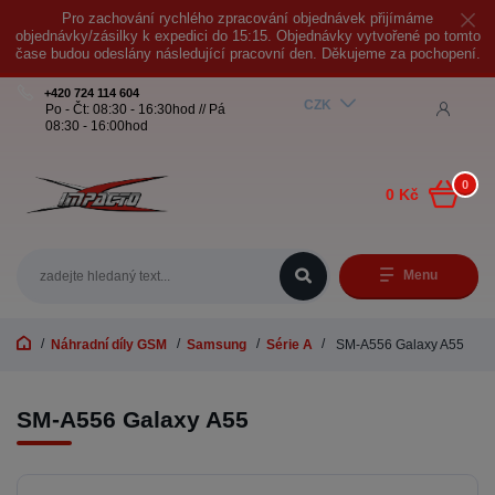
Pro zachování rychlého zpracování objednávek přijímáme
objednávky/zásilky k expedici do 15:15. Objednávky vytvořené po tomto
čase budou odeslány následující pracovní den. Děkujeme za pochopení.
+420 724 114 604
CZK
Po - Čt: 08:30 - 16:30hod // Pá
08:30 - 16:00hod
0
0 Kč
Menu
Náhradní díly GSM
Samsung
Série A
SM-A556 Galaxy A55
SM-A556 Galaxy A55