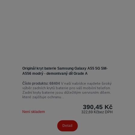
Originál kryt baterie Samsung Galaxy A55 5G SM-
A556 modrý - demontvaný díl Grade A
V naší nabídce najdete široký
Číslo produktu:
68404
výběr zadních krytů baterie pro váš mobilní telefon.
Zadní kryty baterie jsou důležitým servisním dílem,
které zajišťuje ochranu...
390,45 Kč
Není skladem
322,69 Kč
bez DPH
Detail