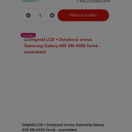
Skladem 6
1 409,23 Kč
bez DPH
Přidat do košíku
Novinka
Originál LCD + Dotyková vrstva Samsung Galaxy
A55 SM-A556 černá - assembled