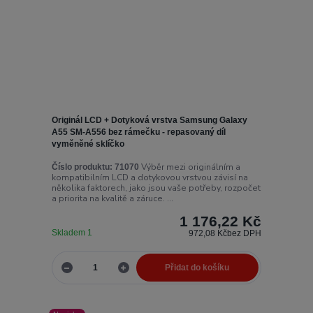
Originál LCD + Dotyková vrstva Samsung Galaxy
A55 SM-A556 bez rámečku - repasovaný díl
vyměněné sklíčko
Výběr mezi originálním a
Číslo produktu:
71070
kompatibilním LCD a dotykovou vrstvou závisí na
několika faktorech, jako jsou vaše potřeby, rozpočet
a priorita na kvalitě a záruce. ...
1 176,22 Kč
Skladem 1
972,08 Kč
bez DPH
Přidat do košíku