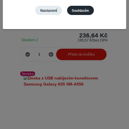
Galaxy A55 SM-A556
Nastavení
Souhlasím
Montážní lepící pásky jsou
Číslo produktu:
69744
nezbytným prvkem pro snadnou a bezpečnou
instalaci různých dílů a komponentů vašeho
mobilního telefonu. Bez ohledu na to, zda pot...
236,64 Kč
Skladem 2
195,57 Kč
bez DPH
Přidat do košíku
Novinka