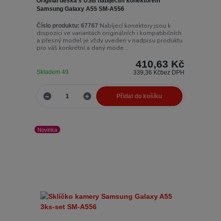
Originál deska s USB nabíjecím konektorem
Samsung Galaxy A55 SM-A556
Nabíjecí konektory jsou k
Číslo produktu:
67767
dispozici ve variantách originálních i kompatibilních
a přesný model je vždy uveden v nadpisu produktu
pro váš konkrétní a daný mode...
410,63 Kč
Skladem 49
339,36 Kč
bez DPH
Přidat do košíku
Novinka