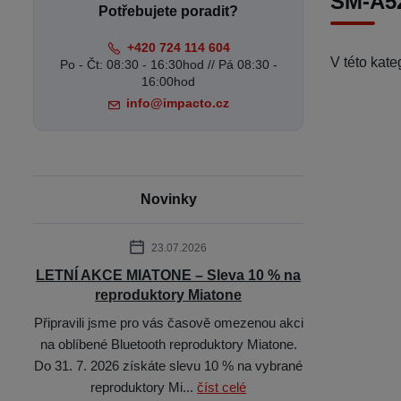
SM-A52
Potřebujete poradit?
+420 724 114 604
V této kat
Po - Čt: 08:30 - 16:30hod // Pá 08:30 -
16:00hod
info@impacto.cz
Novinky
23.07.2026
LETNÍ AKCE MIATONE – Sleva 10 % na
reproduktory Miatone
Připravili jsme pro vás časově omezenou akci
na oblíbené Bluetooth reproduktory Miatone.
Do 31. 7. 2026 získáte slevu 10 % na vybrané
reproduktory Mi...
číst celé