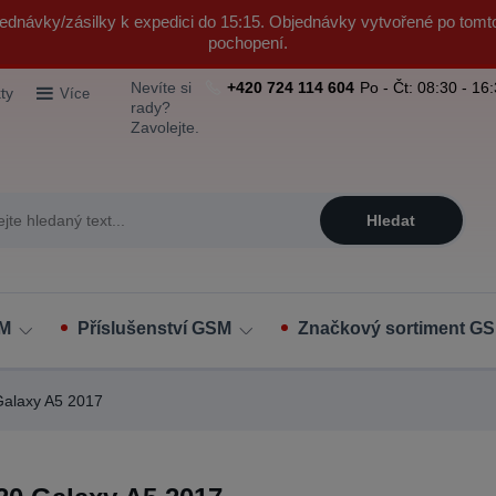
ednávky/zásilky k expedici do 15:15. Objednávky vytvořené po tomt
pochopení.
Nevíte si
+420 724 114 604
Po - Čt: 08:30 - 16
ty
Více
rady?
Zavolejte.
Hledat
SM
Příslušenství GSM
Značkový sortiment GS
alaxy A5 2017