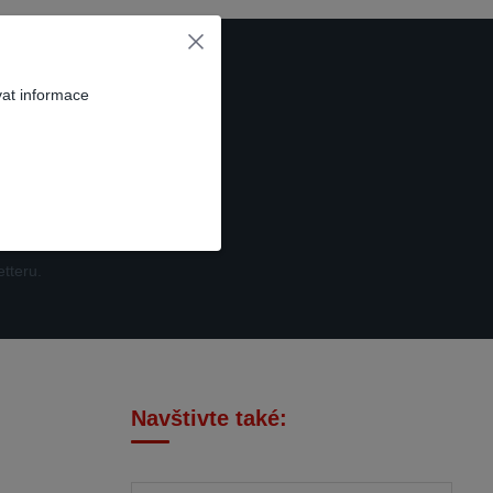
vat informace
t se
tteru.
Navštivte také: