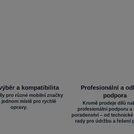
výběr a kompatibilita
Profesionální a o
podpora
íly pro různé mobilní značky
a jednom místě pro rychlé
Kromě prodeje dílů na
opravy.
profesionální podporu a
poradenství – od technick
rady pro údržbu a řešení 