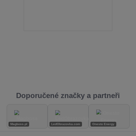
Doporučené značky a partneři
Magboss.pl
LedObrazovka.com
Onesto Energy