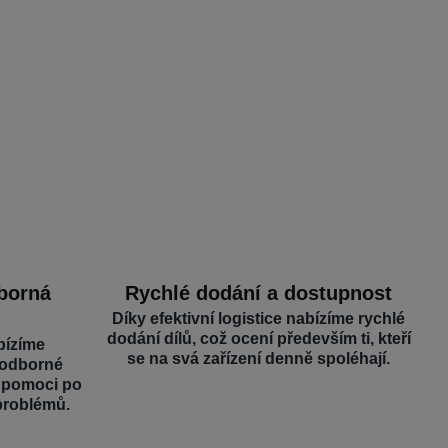
dborná
Rychlé dodání a dostupnost
Díky efektivní logistice nabízíme rychlé
dodání dílů, což ocení především ti, kteří
bízíme
se na svá zařízení denně spoléhají.
 odborné
é pomoci po
problémů.