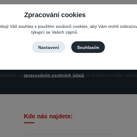
Zpracování cookies
Nepropásněte novinky, akce a slevy!
řebují Váš souhlas s použitím souborů cookies, aby Vám mohli zobrazo
týkající se Vašich zájmů.
Můžete se kdykoli odhlásit. Zasíláme jednou za 14 dní.
Nastavení
Souhlasím
Přihlási
uhlasím se
zpracováním osobních údajů
za účelem rozesílky newsle
Kde nás najdete: