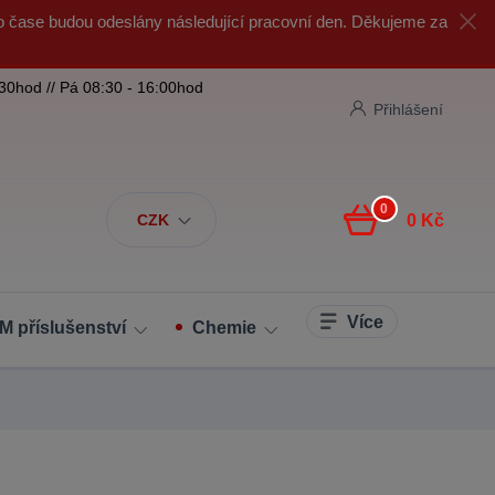
o čase budou odeslány následující pracovní den. Děkujeme za
:30hod // Pá 08:30 - 16:00hod
Přihlášení
0
CZK
0 Kč
Více
M příslušenství
Chemie