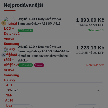
Nejprodávanější
1 893,09 Kč
Originál LCD + Dotyková vrstva
1.
Samsung Galaxy A51 SM-A515
1 564,54 Kč bez DPH
Skladem 13
TOP produkt
1 223,13 Kč
Originál LCD + Dotyková vrstva
Samsung Galaxy A51 5G SM-A516 bez
1 010,85 Kč bez DPH
2.
rámečku - repasovaný díl vyměněné
sklíčko
Není skladem
TOP produkt
Novinka
Cena: