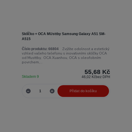
Sklíčko + OCA MUsttby Samsung Galaxy A51 SM-
A515
Zvýšte odolnost a estetický
Číslo produktu:
66804
vzhled vašeho telefonu s inovativními sklíčky OCA
od Musttby, OCA Xuanhou, OCA s oleofobním
povrchem,...
55,68 Kč
Skladem 9
46,02 Kč
bez DPH
Přidat do košíku