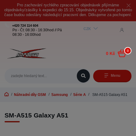
Pro zachování rychlého zpracování objednávek přijímáme
objednávky/zásilky k expedici do 15:15. Objednávky vytvořené po tomto
čase budou odeslány následující pracovní den. Děkujeme za pochopení.
+420 724 114 604
CZK
Po - Čt: 08:30 - 16:30hod // Pá
08:30 - 16:00hod
0
0 Kč
Menu
Náhradní díly GSM
Samsung
Série A
SM-A515 Galaxy A51
SM-A515 Galaxy A51