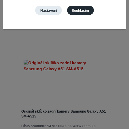
Přidat do košíku
Nastavení
Souhlasím
Originál sklíčko zadní kamery Samsung Galaxy A51
SM-A515
Naše nabídka zahrnuje
Číslo produktu:
54782