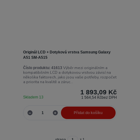
Originál LCD + Dotyková vrstva Samsung Galaxy
A51 SM-A515
Výběr mezi originálním a
Číslo produktu:
41613
kompatibilním LCD a dotykovou vrstvou závisí na
několika faktorech, jako jsou vaše potřeby, rozpočet
a priorita na kvalitě a záruc...
1 893,09 Kč
Skladem 13
1 564,54 Kč
bez DPH
Přidat do košíku
strana
z 1