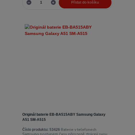
Přidat do košíku
Originál baterie EB-BA515ABY Samsung Galaxy
A51 SM-A515
Baterie v telefonech
Číslo produktu:
53426
Samsung postupem času přirozeně ztrácejí svou