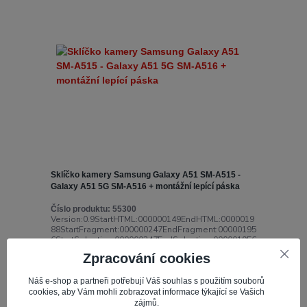
Sklíčko kamery Samsung Galaxy A51 SM-A515 -
Galaxy A51 5G SM-A516 + montážní lepící páska
Číslo produktu:
55300
Version:0.9StartHTML:000000149EndHTML:0000019
88StartFragment:000000247EndFragment:00000195
6StartSelection:000000247EndSelection:000001956
Naše nabídka zahrnuje...
Zpracování cookies
57,63 Kč
Náš e-shop a partneři potřebují Váš souhlas s použitím souborů
Skladem 4
47,63 Kč
bez DPH
cookies, aby Vám mohli zobrazovat informace týkající se Vašich
zájmů.