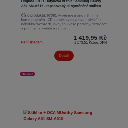
Originál LCD + Dotyková vrstva Samsung Galaxy
A51 SM-A515 - repasovaný díl vyměněné sklíčko
Výběr mezi originálním a
Číslo produktu:
67381
kompatibilním LCD a dotykovou vrstvou závisí na
několika faktorech, jako jsou vaše potřeby, rozpočet
a priorita na kvalitě a záruce....
1 419,95 Kč
Není skladem
1 173,51 Kč
bez DPH
Detail
Novinka