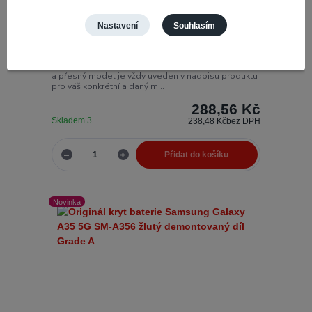
Deska s USB nabíjecím konektorem Samsung
Nastavení
Souhlasím
Galaxy A35 SM-A356B
Nabíjecí konektory jsou k
Číslo produktu:
69344
dispozici ve variantách originálních i kompatibilních
a přesný model je vždy uveden v nadpisu produktu
pro váš konkrétní a daný m...
288,56 Kč
Skladem 3
238,48 Kč
bez DPH
Přidat do košíku
Novinka