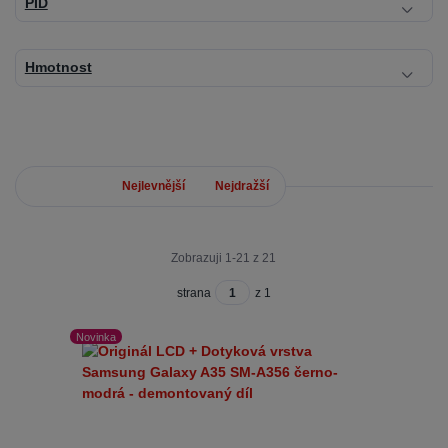
PID
Hmotnost
Nejnovější
Nejlevnější
Nejdražší
Zobrazuji 1-21 z 21
strana
z 1
Novinka