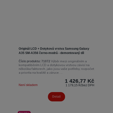
Originál LCD + Dotyková vrstva Samsung Galaxy
A35 SM-A356 černo-modrá - demontovaný díl
Výběr mezi originálním a
Číslo produktu:
71072
kompatibilním LCD a dotykovou vrstvou závisí na
několika faktorech, jako jsou vaše potřeby, rozpočet
a priorita na kvalitě a záruce. ...
1 426,77 Kč
Není skladem
1 179,15 Kč
bez DPH
Detail
Novinka