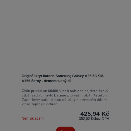
Originál kryt baterie Samsung Galaxy A35 5G SM-
A356 černý - demontovaný díl
V naší nabídce najdete široký
Číslo produktu:
68400
výběr zadních krytů baterie pro váš mobilní telefon.
Zadní kryty baterie jsou důležitým servisním dílem,
které zajišťuje ochranu...
425,94 Kč
Není skladem
352,02 Kč
bez DPH