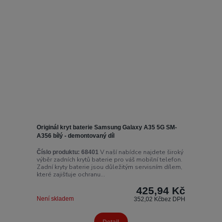
Originál kryt baterie Samsung Galaxy A35 5G SM-
A356 bílý - demontovaný díl
V naší nabídce najdete široký
Číslo produktu:
68401
výběr zadních krytů baterie pro váš mobilní telefon.
Zadní kryty baterie jsou důležitým servisním dílem,
které zajišťuje ochranu...
425,94 Kč
Není skladem
352,02 Kč
bez DPH
Detail