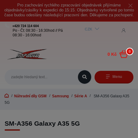
Pro zachování rychlého zpracování objednávek přijímáme
objednávky/zásilky k expedici do 15:15. Objednávky vytvořené po tomto
čase budou odeslány následující pracovní den. Děkujeme za pochopení.
+420 724 114 604
CZK
Po - Čt: 08:30 - 16:30hod // Pá
08:30 - 16:00hod
0
0 Kč
Menu
Náhradní díly GSM
Samsung
Série A
SM-A356 Galaxy A35
5G
SM-A356 Galaxy A35 5G