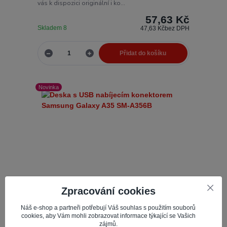
vás k dispozici originální i ko...
57,63 Kč
Skladem 8
47,63 Kč
bez DPH
Přidat do košíku
Novinka
Zpracování cookies
Náš e-shop a partneři potřebují Váš souhlas s použitím souborů
cookies, aby Vám mohli zobrazovat informace týkající se Vašich
zájmů.