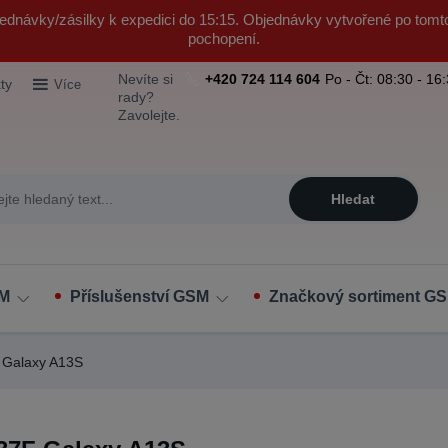
ednávky/zásilky k expedici do 15:15. Objednávky vytvořené po tomt
pochopení.
Nevíte si
+420 724 114 604
Po - Čt: 08:30 - 16
ty
Více
rady?
Zavolejte.
Hledat
SM
Příslušenství GSM
Značkový sortiment GS
Galaxy A13S