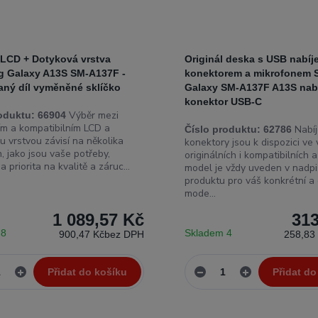
 LCD + Dotyková vrstva
Originál deska s USB nabíj
 Galaxy A13S SM-A137F -
konektorem a mikrofonem
aný díl vyměněné sklíčko
Galaxy SM-A137F A13S nabí
konektor USB-C
Výběr mezi
oduktu:
66904
ním a kompatibilním LCD a
Nabíj
Číslo produktu:
62786
u vrstvou závisí na několika
konektory jsou k dispozici ve
, jako jsou vaše potřeby,
originálních i kompatibilních 
a priorita na kvalitě a záruc...
model je vždy uveden v nadp
produktu pro váš konkrétní a
mode...
1 089,57 Kč
313
 8
Skladem 4
900,47 Kč
bez DPH
258,83
Přidat do košíku
Přidat do