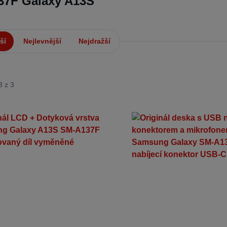
37F Galaxy A13S
ší
Nejlevnější
Nejdražší
3 z 3