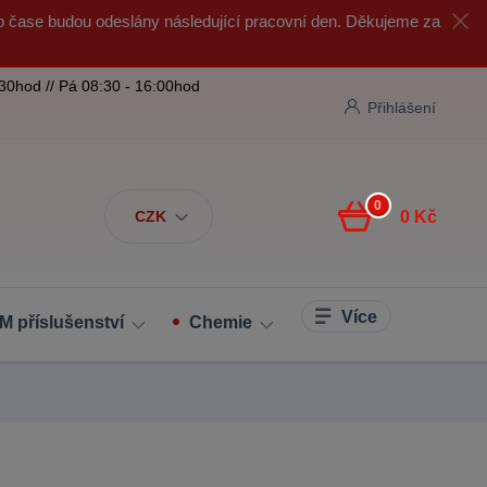
o čase budou odeslány následující pracovní den. Děkujeme za
:30hod // Pá 08:30 - 16:00hod
Přihlášení
0
CZK
0 Kč
Více
M příslušenství
Chemie