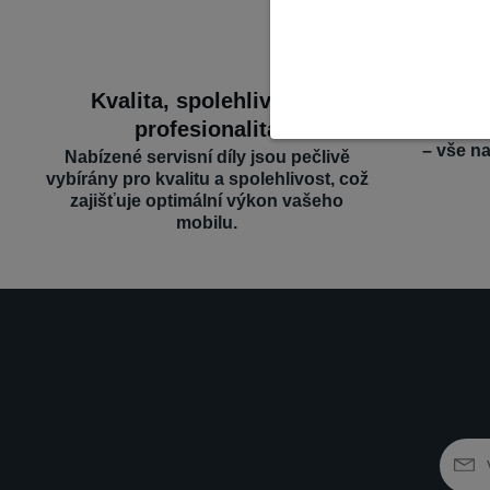
Kvalita, spolehlivost a
Široký 
profesionalita
Nabízíme d
– vše n
Nabízené servisní díly jsou pečlivě
vybírány pro kvalitu a spolehlivost, což
zajišťuje optimální výkon vašeho
mobilu.