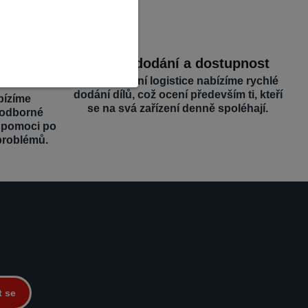
dborná
Rychlé dodání a dostupnost
Díky efektivní logistice nabízíme rychlé
dodání dílů, což ocení především ti, kteří
bízíme
se na svá zařízení denně spoléhají.
 odborné
é pomoci po
problémů.
t se