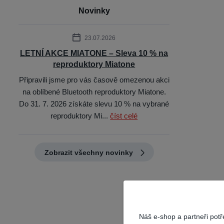
Novinky
23.07.2026
LETNÍ AKCE MIATONE – Sleva 10 % na
reproduktory Miatone
Připravili jsme pro vás časově omezenou akci
na oblíbené Bluetooth reproduktory Miatone.
Do 31. 7. 2026 získáte slevu 10 % na vybrané
reproduktory Mi...
číst celé
Zobrazit všechny novinky
Náš e-shop a partneři pot