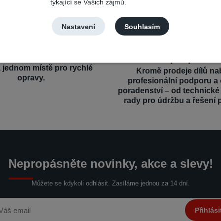
týkající se Vašich zájmů.
Nastavení
Souhlasím
výběr a kompatibilita
Profesionální a o
podpora
íly pro různé mobilní značky
a jednom místě pro rychlé
Kromě prodeje dílů na
opravy.
profesionální podporu a
poradenství – od technick
rady pro údržbu a řešení 
Nepropásněte novinky, akce a slevy!
Můžete se kdykoli odhlásit. Zasíláme jednou za 14 dní.
Přihlási