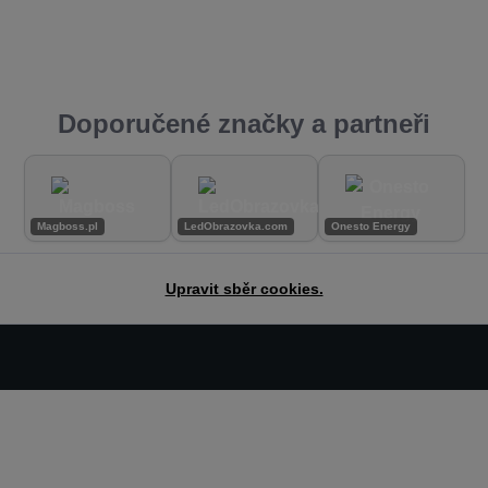
Doporučené značky a partneři
Magboss.pl
LedObrazovka.com
Onesto Energy
Upravit sběr cookies.