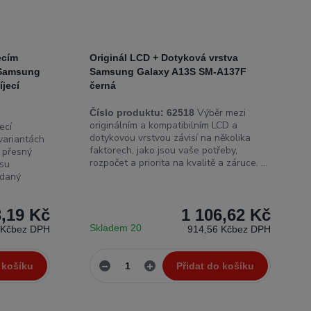
ecím
Originál LCD + Dotyková vrstva
 Samsung
Samsung Galaxy A13S SM-A137F
jecí
černá
Výběr mezi
Číslo produktu:
62518
originálním a kompatibilním LCD a
ecí
dotykovou vrstvou závisí na několika
 variantách
faktorech, jako jsou vaše potřeby,
a přesný
rozpočet a priorita na kvalitě a záruce. ...
isu
 daný
,19 Kč
1 106,62 Kč
Skladem 20
 Kč
bez DPH
914,56 Kč
bez DPH
 košíku
Přidat do košíku