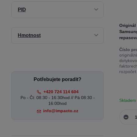
PID
Originál
Samsung
Hmotnost
repasov
Číslo pr
originál
dotykovo
faktorech
rozpočet 
Potřebujete poradit?
+420 724 114 604
Po - Čt: 08:30 - 16:30hod // Pá 08:30 -
Skladem
16:00hod
info@impacto.cz