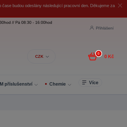
o čase budou odeslány následující pracovní den. Děkujeme za
:30hod // Pá 08:30 - 16:00hod
Přihlášení
0
CZK
0 Kč
Více
M příslušenství
Chemie