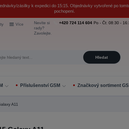
ednávky/zásilky k expedici do 15:15. Objednávky vytvořené po tomt
pochopení.
Nevíte si
+420 724 114 604
Po - Čt: 08:30 - 16
ty
Více
rady?
Zavolejte.
Hledat
SM
Příslušenství GSM
Značkový sortiment GS
alaxy A11