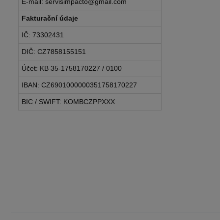
E-mail: servisimpacto@gmail.com
Fakturační údaje
IČ: 73302431
DIČ: CZ7858155151
Účet: KB 35-1758170227 / 0100
IBAN: CZ6901000000351758170227
BIC / SWIFT: KOMBCZPPXXX