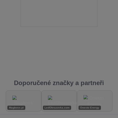
Doporučené značky a partneři
Magboss.pl
LedObrazovka.com
Onesto Energy