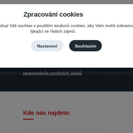
Zpracování cookies
Nepropásněte novinky, akce a slevy!
řebují Váš souhlas s použitím souborů cookies, aby Vám mohli zobrazo
týkající se Vašich zájmů.
Můžete se kdykoli odhlásit. Zasíláme jednou za 14 dní.
Nastavení
Souhlasím
Přihlási
uhlasím se
zpracováním osobních údajů
za účelem rozesílky newsle
Kde nás najdete: