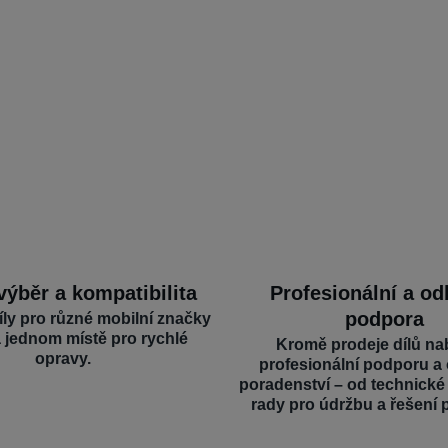
výběr a kompatibilita
Profesionální a o
podpora
íly pro různé mobilní značky
a jednom místě pro rychlé
Kromě prodeje dílů na
opravy.
profesionální podporu a
poradenství – od technick
rady pro údržbu a řešení 