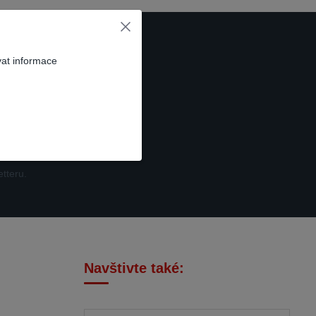
vat informace
t se
tteru.
Navštivte také: