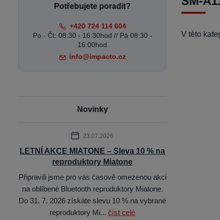
SM-A11
Potřebujete poradit?
+420 724 114 604
V této kat
Po - Čt: 08:30 - 16:30hod // Pá 08:30 -
16:00hod
info@impacto.cz
Novinky
23.07.2026
LETNÍ AKCE MIATONE – Sleva 10 % na
reproduktory Miatone
Připravili jsme pro vás časově omezenou akci
na oblíbené Bluetooth reproduktory Miatone.
Do 31. 7. 2026 získáte slevu 10 % na vybrané
reproduktory Mi...
číst celé