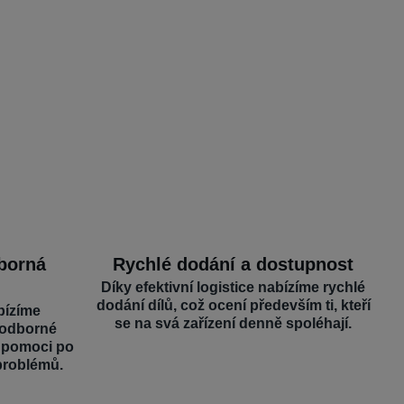
dborná
Rychlé dodání a dostupnost
Díky efektivní logistice nabízíme rychlé
dodání dílů, což ocení především ti, kteří
bízíme
se na svá zařízení denně spoléhají.
 odborné
é pomoci po
problémů.