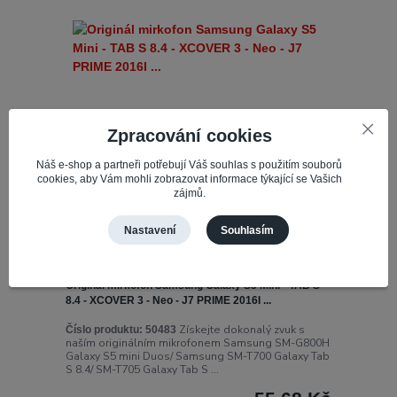
Zpracování cookies
Náš e-shop a partneři potřebují Váš souhlas s použitím souborů
cookies, aby Vám mohli zobrazovat informace týkající se Vašich
zájmů.
Nastavení
Souhlasím
Originál mirkofon Samsung Galaxy S5 Mini - TAB S
8.4 - XCOVER 3 - Neo - J7 PRIME 2016I ...
Získejte dokonalý zvuk s
Číslo produktu:
50483
naším originálním mikrofonem Samsung SM-G800H
Galaxy S5 mini Duos/ Samsung SM-T700 Galaxy Tab
S 8.4/ SM-T705 Galaxy Tab S ...