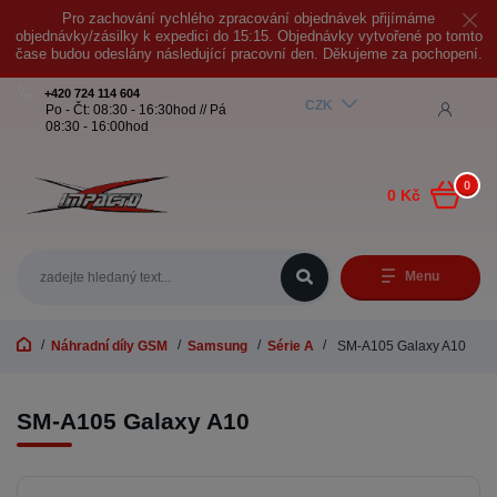
Pro zachování rychlého zpracování objednávek přijímáme
objednávky/zásilky k expedici do 15:15. Objednávky vytvořené po tomto
čase budou odeslány následující pracovní den. Děkujeme za pochopení.
+420 724 114 604
CZK
Po - Čt: 08:30 - 16:30hod // Pá
08:30 - 16:00hod
0
0 Kč
Menu
Náhradní díly GSM
Samsung
Série A
SM-A105 Galaxy A10
SM-A105 Galaxy A10