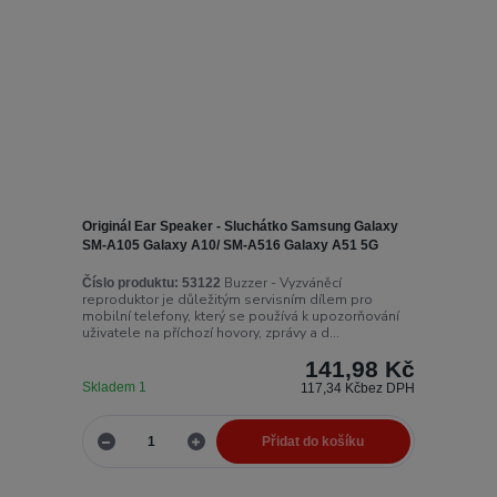
Originál Ear Speaker - Sluchátko Samsung Galaxy
SM-A105 Galaxy A10/ SM-A516 Galaxy A51 5G
Buzzer - Vyzváněcí
Číslo produktu:
53122
reproduktor je důležitým servisním dílem pro
mobilní telefony, který se používá k upozorňování
uživatele na příchozí hovory, zprávy a d...
141,98 Kč
Skladem 1
117,34 Kč
bez DPH
Přidat do košíku