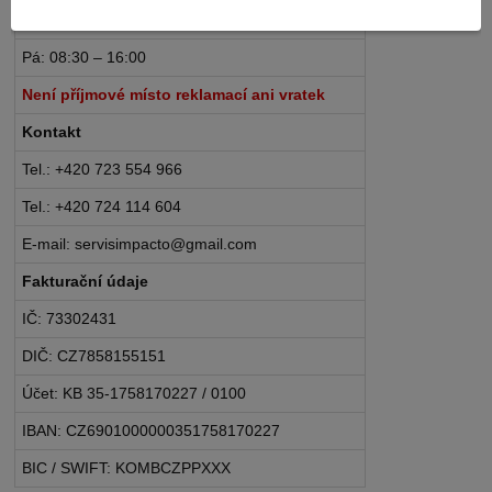
Po – Čt: 08:30 – 16:30
Pá: 08:30 – 16:00
Není příjmové místo reklamací ani vratek
Kontakt
Tel.: +420 723 554 966
Tel.: +420 724 114 604
E-mail: servisimpacto@gmail.com
Fakturační údaje
IČ: 73302431
DIČ: CZ7858155151
Účet: KB 35-1758170227 / 0100
IBAN: CZ6901000000351758170227
BIC / SWIFT: KOMBCZPPXXX