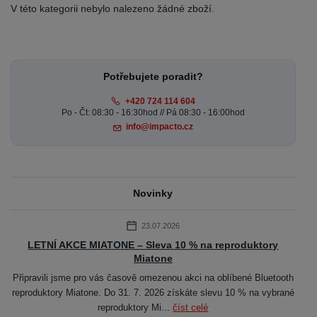
V této kategorii nebylo nalezeno žádné zboží.
Potřebujete poradit?
+420 724 114 604
Po - Čt: 08:30 - 16:30hod // Pá 08:30 - 16:00hod
info@impacto.cz
Novinky
23.07.2026
LETNÍ AKCE MIATONE – Sleva 10 % na reproduktory
Miatone
Připravili jsme pro vás časově omezenou akci na oblíbené Bluetooth
reproduktory Miatone. Do 31. 7. 2026 získáte slevu 10 % na vybrané
reproduktory Mi...
číst celé