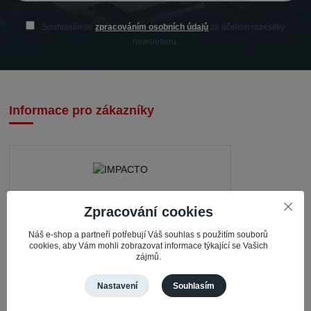
Souhlasím se
zpracováním osobních údajů
za účelem rozesílky
newsletteru.
Informace pro zákazníky
IMPACTO – Ingrid Kaczorová
Zpracování cookies
Nerudova 468
Náš e-shop a partneři potřebují Váš souhlas s použitím souborů
cookies, aby Vám mohli zobrazovat informace týkající se Vašich
735 81 Bohumín – Nový Bohumín
zájmů.
Česká republika
Nastavení
Souhlasím
Pracovní doba