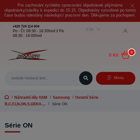
Pro zachování rychlého zpracování objednávek přijímáme
objednávky/zásilky k expedici do 15:15. Objednávky vytvořené po tomto
čase budou odeslány následující pracovní den. Děkujeme za pochopení.
+420 724 114 604
CZK
Po - Čt: 08:30 - 16:30hod // Pá
08:30 - 16:00hod
0
0 Kč
Menu
Náhradní díly GSM
Samsung
Ostatní Série
B,C,F,I,N,ON,S,GERA....
Série ON
Série ON