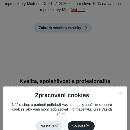
reproduktory Miatone. Do 31. 7. 2026 získáte slevu 10 % na vybrané
reproduktory Mi...
číst celé
Zobrazit všechny novinky
Kvalita, spolehlivost a profesionalita
Nabízené servisní díly jsou pečlivě vybírány pro kvalitu a
spolehlivost, což zajišťuje optimální výkon vašeho mobilu.
Zpracování cookies
Náš e-shop a partneři potřebují Váš souhlas s použitím souborů
cookies, aby Vám mohli zobrazovat informace týkající se Vašich
zájmů.
Široký výběr a kompatibilita
Nastavení
Souhlasím
Nabízíme díly pro různé mobilní značky – vše na jednom