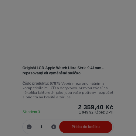
Originál LCD Apple Watch Ultra Série 9 41mm -
repasovaný díl vyměněné sklíčko
Výběr mezi originálním a
Číslo produktu:
67875
kompatibilním LCD a dotykovou vrstvou závisí na
několika faktorech, jako jsou vaše potřeby, rozpočet
a priorita na kvalitě a záruce. ...
2 359,40 Kč
Skladem 3
1 949,92 Kč
bez DPH
Přidat do košíku