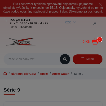
Pro zachování rychlého zpracování objednávek přijímáme
objednávky/zásilky k expedici do 15:15. Objednávky vytvořené po tomto
čase budou odeslány následující pracovní den. Děkujeme za pochopení.
+420 724 114 604
CZK
Po - Čt: 08:30 - 16:30hod // Pá
08:30 - 16:00hod
0
0 Kč
Menu
Náhradní díly GSM
Apple
Apple Watch
Série 9
Série 9