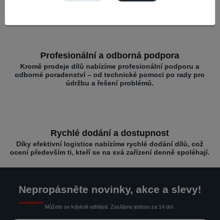
místě pro rychlé opravy.
Profesionální a odborná podpora
Kromě prodeje dílů nabízíme profesionální podporu a
odborné poradenství – od technické pomoci po rady pro
údržbu a řešení problémů.
Rychlé dodání a dostupnost
Díky efektivní logistice nabízíme rychlé dodání dílů, což
ocení především ti, kteří se na svá zařízení denně spoléhají.
Nepropásněte novinky, akce a slevy!
Můžete se kdykoli odhlásit. Zasíláme jednou za 14 dní.