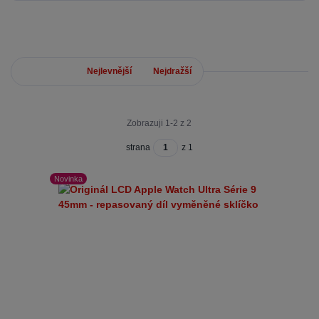
Nejnovější
Nejlevnější
Nejdražší
Zobrazuji 1-2 z 2
strana
z 1
Novinka