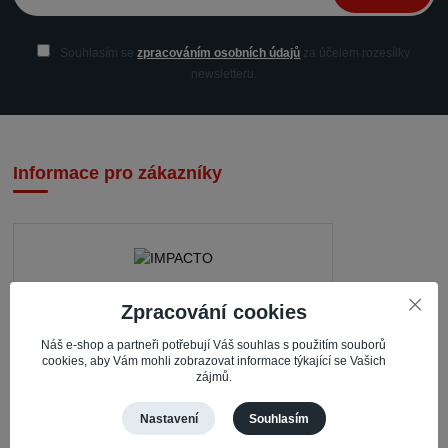
Souhlasím se
zpracováním osobních údajů
za účelem rozesílky
newsletteru.
Informace pro zákazníky
Zpracování cookies
IMPACTO – Ingrid Kaczorová
Nerudova 468
Náš e-shop a partneři potřebují Váš souhlas s použitím souborů
cookies, aby Vám mohli zobrazovat informace týkající se Vašich
zájmů.
735 81 Bohumín – Nový Bohumín
Česká republika
Nastavení
Souhlasím
Pracovní doba