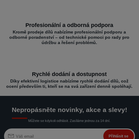
Profesionální a odborná podpora
Kromě prodeje dílů nabízíme profesionální podporu a
odborné poradenství – od technické pomoci po rady pro
údržbu a řešení problémů.
Rychlé dodání a dostupnost
Díky efektivní logistice nabízíme rychlé dodání dílů, což
ocení především ti, kteří se na svá zařízení denně spoléhají.
Nepropásněte novinky, akce a slevy!
Můžete se kdykoli odhlásit. Zasíláme jednou za 14 dní.
Přihlásit se