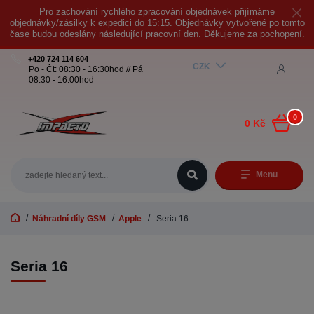
Pro zachování rychlého zpracování objednávek přijímáme
objednávky/zásilky k expedici do 15:15. Objednávky vytvořené po tomto
čase budou odeslány následující pracovní den. Děkujeme za pochopení.
+420 724 114 604
CZK
Po - Čt: 08:30 - 16:30hod // Pá
08:30 - 16:00hod
0
0 Kč
Menu
Náhradní díly GSM
Apple
Seria 16
Seria 16