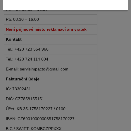
Po – Čt: 08:30 – 16:30
Pá: 08:30 – 16:00
Není příjmové místo reklamací ani vratek
Kontakt
Tel.: +420 723 554 966
Tel.: +420 724 114 604
E-mail: servisimpacto@gmail.com
Fakturační údaje
IČ: 73302431
DIČ: CZ7858155151
Účet: KB 35-1758170227 / 0100
IBAN: CZ6901000000351758170227
BIC / SWIFT: KOMBCZPPXXX