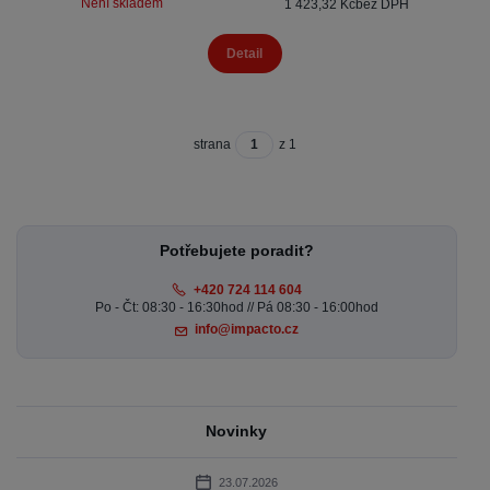
Není skladem
1 423,32 Kč
bez DPH
Detail
strana
z 1
Potřebujete poradit?
+420 724 114 604
Po - Čt: 08:30 - 16:30hod // Pá 08:30 - 16:00hod
info@impacto.cz
Novinky
23.07.2026