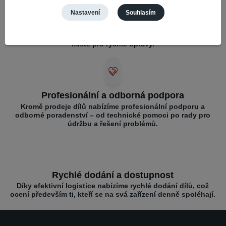
Nastavení
Souhlasím
Široký výběr a kompatibilita
Nabízíme díly pro různé mobilní značky – vše na jednom
místě pro rychlé opravy.
Profesionální a odborná podpora
Kromě prodeje dílů nabízíme profesionální podporu a
odborné poradenství – od technické pomoci po rady pro
údržbu a řešení problémů.
Rychlé dodání a dostupnost
Díky efektivní logistice nabízíme rychlé dodání dílů, což
ocení především ti, kteří se na svá zařízení denně spoléhají.