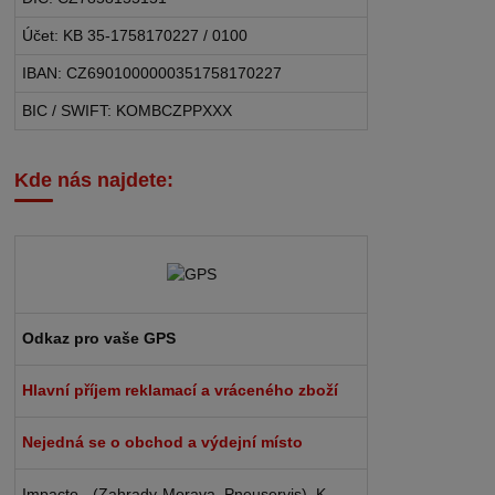
Účet: KB 35-1758170227 / 0100
IBAN: CZ6901000000351758170227
BIC / SWIFT: KOMBCZPPXXX
Kde nás najdete:
Odkaz pro vaše GPS
Hlavní příjem reklamací a vráceného zboží
Nejedná se o obchod a výdejní místo
Impacto - (Zahrady-Morava, Pneuservis), K