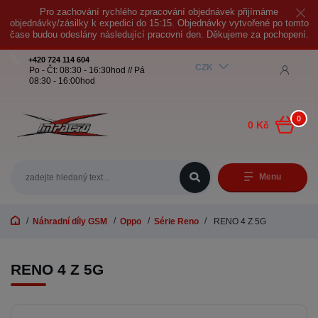
Pro zachování rychlého zpracování objednávek přijímáme
objednávky/zásilky k expedici do 15:15. Objednávky vytvořené po tomto
čase budou odeslány následující pracovní den. Děkujeme za pochopení.
+420 724 114 604
CZK
Po - Čt: 08:30 - 16:30hod // Pá
08:30 - 16:00hod
0
0 Kč
Menu
Náhradní díly GSM
Oppo
Série Reno
RENO 4 Z 5G
RENO 4 Z 5G