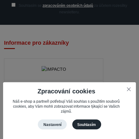
Souhlasím se
zpracováním osobních údajů
za účelem rozesílky
newsletteru.
Informace pro zákazníky
IMPACTO – Ingrid Kaczorová
Zpracování cookies
Nerudova 468
Náš e-shop a partneři potřebují Váš souhlas s použitím souborů
735 81 Bohumín – Nový Bohumín
cookies, aby Vám mohli zobrazovat informace týkající se Vašich
zájmů.
Česká republika
Nastavení
Souhlasím
Pracovní doba
Po – Čt: 08:30 – 16:30