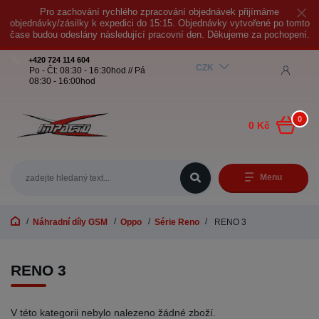
Pro zachování rychlého zpracování objednávek přijímáme
objednávky/zásilky k expedici do 15:15. Objednávky vytvořené po tomto
čase budou odeslány následující pracovní den. Děkujeme za pochopení.
+420 724 114 604
CZK
Po - Čt: 08:30 - 16:30hod // Pá
08:30 - 16:00hod
0
0 Kč
Menu
Náhradní díly GSM
Oppo
Série Reno
RENO 3
RENO 3
V této kategorii nebylo nalezeno žádné zboží.