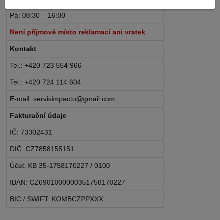
Pá: 08:30 – 16:00
Není příjmové místo reklamací ani vratek
Kontakt
Tel.: +420 723 554 966
Tel.: +420 724 114 604
E-mail: servisimpacto@gmail.com
Fakturační údaje
IČ: 73302431
DIČ: CZ7858155151
Účet: KB 35-1758170227 / 0100
IBAN: CZ6901000000351758170227
BIC / SWIFT: KOMBCZPPXXX