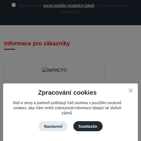
Souhlasím se
zpracováním osobních údajů
za účelem rozesílky
newsletteru.
Informace pro zákazníky
IMPACTO – Ingrid Kaczorová
Zpracování cookies
Nerudova 468
Náš e-shop a partneři potřebují Váš souhlas s použitím souborů
735 81 Bohumín – Nový Bohumín
cookies, aby Vám mohli zobrazovat informace týkající se Vašich
zájmů.
Česká republika
Nastavení
Souhlasím
Pracovní doba
Po – Čt: 08:30 – 16:30