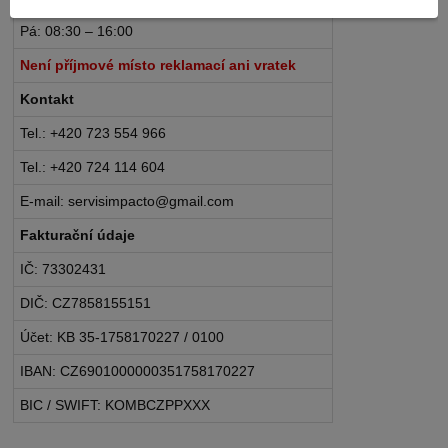
Pá: 08:30 – 16:00
Není příjmové místo reklamací ani vratek
Kontakt
Tel.: +420 723 554 966
Tel.: +420 724 114 604
E-mail: servisimpacto@gmail.com
Fakturační údaje
IČ: 73302431
DIČ: CZ7858155151
Účet: KB 35-1758170227 / 0100
IBAN: CZ6901000000351758170227
BIC / SWIFT: KOMBCZPPXXX