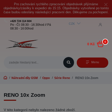
Pro zachování rychlého zpracování objednávek přijímáme
objednávky/zásilky k expedici do 15:15. Objednávky vytvořené po tomto
čase budou odeslány následující pracovní den. Děkujeme za pochopení.
+420 724 114 604
CZK
Po - Čt: 08:30 - 16:30hod // Pá
08:30 - 16:00hod
0
0 Kč
Menu
Náhradní díly GSM
Oppo
Série Reno
RENO 10x Zoom
RENO 10x Zoom
V této kategorii nebylo nalezeno žádné zboží.