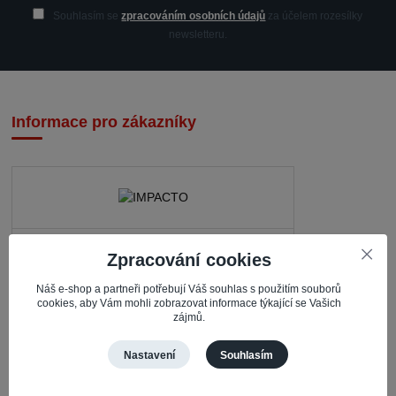
Souhlasím se
zpracováním osobních údajů
za účelem rozesílky
newsletteru.
Informace pro zákazníky
IMPACTO – Ingrid Kaczorová
Zpracování cookies
Nerudova 468
Náš e-shop a partneři potřebují Váš souhlas s použitím souborů
735 81 Bohumín – Nový Bohumín
cookies, aby Vám mohli zobrazovat informace týkající se Vašich
zájmů.
Česká republika
Nastavení
Souhlasím
Pracovní doba
Po – Čt: 08:30 – 16:30