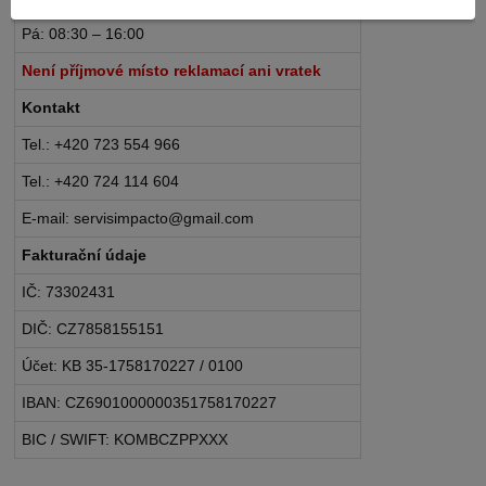
Pá: 08:30 – 16:00
Není příjmové místo reklamací ani vratek
Kontakt
Tel.: +420 723 554 966
Tel.: +420 724 114 604
E-mail: servisimpacto@gmail.com
Fakturační údaje
IČ: 73302431
DIČ: CZ7858155151
Účet: KB 35-1758170227 / 0100
IBAN: CZ6901000000351758170227
BIC / SWIFT: KOMBCZPPXXX