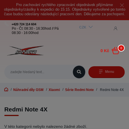
Pro zachování rychlého zpracování objednávek přijímáme
objednávky/zásilky k expedici do 15:15. Objednávky vytvořené po tomto
čase budou odeslány následující pracovní den. Děkujeme za pochopení.
+420 724 114 604
CZK
Po - Čt: 08:30 - 16:30hod // Pá
08:30 - 16:00hod
0
0 Kč
Menu
Náhradní díly GSM
Xiaomi
Série Redmi Note
Redmi Note 4X
Redmi Note 4X
V této kategorii nebylo nalezeno žádné zboží.