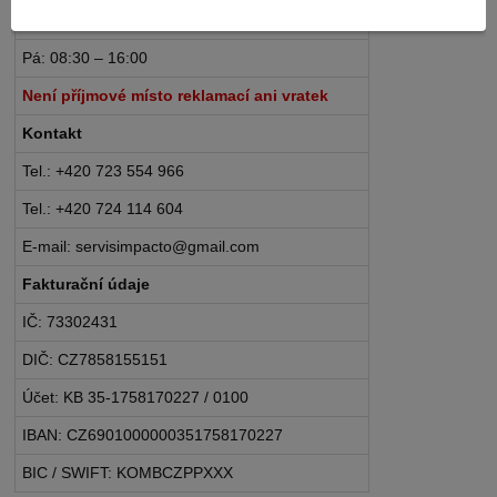
Po – Čt: 08:30 – 16:30
Pá: 08:30 – 16:00
Není příjmové místo reklamací ani vratek
Kontakt
Tel.: +420 723 554 966
Tel.: +420 724 114 604
E-mail: servisimpacto@gmail.com
Fakturační údaje
IČ: 73302431
DIČ: CZ7858155151
Účet: KB 35-1758170227 / 0100
IBAN: CZ6901000000351758170227
BIC / SWIFT: KOMBCZPPXXX