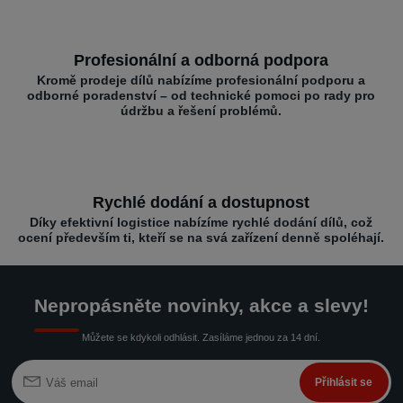
Profesionální a odborná podpora
Kromě prodeje dílů nabízíme profesionální podporu a
odborné poradenství – od technické pomoci po rady pro
údržbu a řešení problémů.
Rychlé dodání a dostupnost
Díky efektivní logistice nabízíme rychlé dodání dílů, což
ocení především ti, kteří se na svá zařízení denně spoléhají.
Nepropásněte novinky, akce a slevy!
Můžete se kdykoli odhlásit. Zasíláme jednou za 14 dní.
Přihlásit se