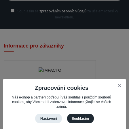
Souhlasím se
zpracováním osobních údajů
za účelem rozesílky
newsletteru.
Informace pro zákazníky
IMPACTO – Ingrid Kaczorová
Zpracování cookies
Nerudova 468
Náš e-shop a partneři potřebují Váš souhlas s použitím souborů
cookies, aby Vám mohli zobrazovat informace týkající se Vašich
735 81 Bohumín – Nový Bohumín
zájmů.
Česká republika
Nastavení
Souhlasím
Pracovní doba