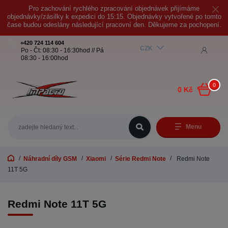
Pro zachování rychlého zpracování objednávek přijímáme
objednávky/zásilky k expedici do 15:15. Objednávky vytvořené po tomto
čase budou odeslány následující pracovní den. Děkujeme za pochopení.
+420 724 114 604
CZK
Po - Čt: 08:30 - 16:30hod // Pá
08:30 - 16:00hod
0
0 Kč
Menu
Náhradní díly GSM
Xiaomi
Série Redmi Note
Redmi Note
11T 5G
Redmi Note 11T 5G