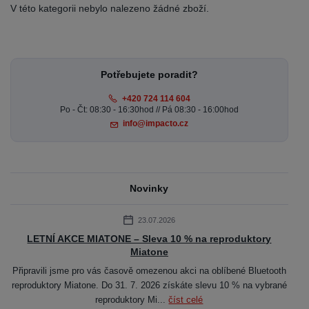
V této kategorii nebylo nalezeno žádné zboží.
Potřebujete poradit?
+420 724 114 604
Po - Čt: 08:30 - 16:30hod // Pá 08:30 - 16:00hod
info@impacto.cz
Novinky
23.07.2026
LETNÍ AKCE MIATONE – Sleva 10 % na reproduktory
Miatone
Připravili jsme pro vás časově omezenou akci na oblíbené Bluetooth
reproduktory Miatone. Do 31. 7. 2026 získáte slevu 10 % na vybrané
reproduktory Mi...
číst celé