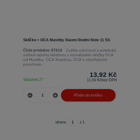
Sklíčko + OCA Musttby Xiaomi Redmi Note 11 5G
Zvýšte odolnost a estetický
Číslo produktu:
67619
vzhled vašeho telefonu s inovativními sklíčky OCA
od Musttby, OCA Xuanhou, OCA s oleofobním
povrchem,...
13,92 Kč
Skladem 27
11,50 Kč
bez DPH
Přidat do košíku
strana
z 1