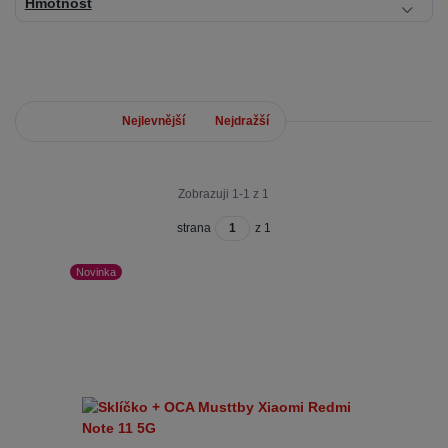
Hmotnost
Nejnovější
Nejlevnější
Nejdražší
Zobrazuji 1-1 z 1
strana
z 1
Novinka