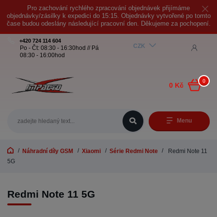
Pro zachování rychlého zpracování objednávek přijímáme
objednávky/zásilky k expedici do 15:15. Objednávky vytvořené po tomto
čase budou odeslány následující pracovní den. Děkujeme za pochopení.
+420 724 114 604
CZK
Po - Čt: 08:30 - 16:30hod // Pá
08:30 - 16:00hod
0
0 Kč
Menu
Náhradní díly GSM
Xiaomi
Série Redmi Note
Redmi Note 11
5G
Redmi Note 11 5G