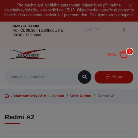
Pro zachování rychlého zpracování objednávek přijímáme
objednávky/zásilky k expedici do 15:15. Objednávky vytvořené po tomto
čase budou odeslány následující pracovní den. Děkujeme za pochopení.
+420 724 114 604
CZK
Po - Čt: 08:30 - 16:30hod // Pá
08:30 - 16:00hod
0
0 Kč
Menu
Náhradní díly GSM
Xiaomi
Série Redmi
Redmi A2
Redmi A2