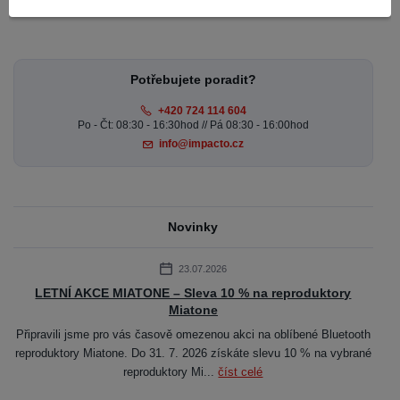
Potřebujete poradit?
+420 724 114 604
Po - Čt: 08:30 - 16:30hod // Pá 08:30 - 16:00hod
info@impacto.cz
Novinky
23.07.2026
LETNÍ AKCE MIATONE – Sleva 10 % na reproduktory
Miatone
Připravili jsme pro vás časově omezenou akci na oblíbené Bluetooth
reproduktory Miatone. Do 31. 7. 2026 získáte slevu 10 % na vybrané
reproduktory Mi...
číst celé