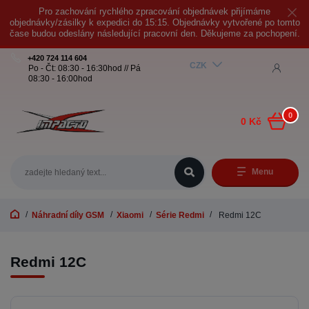
Pro zachování rychlého zpracování objednávek přijímáme
objednávky/zásilky k expedici do 15:15. Objednávky vytvořené po tomto
čase budou odeslány následující pracovní den. Děkujeme za pochopení.
+420 724 114 604
CZK
Po - Čt: 08:30 - 16:30hod // Pá
08:30 - 16:00hod
0
0 Kč
Menu
Náhradní díly GSM
Xiaomi
Série Redmi
Redmi 12C
Redmi 12C