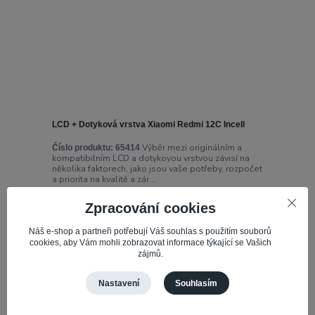
LCD + Dotyková vrstva Xiaomi Redmi 12C Incell
Výběr mezi originálním a
Číslo produktu:
65414
kompatibilním LCD a dotykovou vrstvou závisí na
několika faktorech, jako jsou vaše potřeby, rozpočet
a priorita na kvalitě a zár...
511,13 Kč
Zpracování cookies
Skladem 3
422,42 Kč
bez DPH
Náš e-shop a partneři potřebují Váš souhlas s použitím souborů
cookies, aby Vám mohli zobrazovat informace týkající se Vašich
Přidat do košíku
zájmů.
Nastavení
Souhlasím
strana
z 1