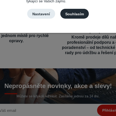
týkající se Vašich zájmů.
Nastavení
Souhlasím
výběr a kompatibilita
Profesionální a o
podpora
íly pro různé mobilní značky
a jednom místě pro rychlé
Kromě prodeje dílů na
opravy.
profesionální podporu a
poradenství – od technick
rady pro údržbu a řešení 
Nepropásněte novinky, akce a slevy!
Můžete se kdykoli odhlásit. Zasíláme jednou za 14 dní.
Přihlási