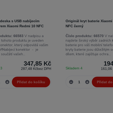
 deska s USB nabíjecím
Originál kryt baterie Xiaom
rem Xiaomi Redmi 10 NFC
NFC černý
V nadpisu a
V naš
oduktu:
66583
Číslo produktu:
66570
ii tohoto produktu je uveden
najdete široký výběr zadních 
konektor, který odpovídá vašim
baterie pro váš mobilní telefo
!!Nabíjecí konektor - je
kryty baterie jsou důležitým s
 součátí vašeh...
dílem, které zajišťuje ochra...
347,85 Kč
194
 3
Skladem 4
287,48 Kč
bez DPH
161,06
Přidat do košíku
Přidat do