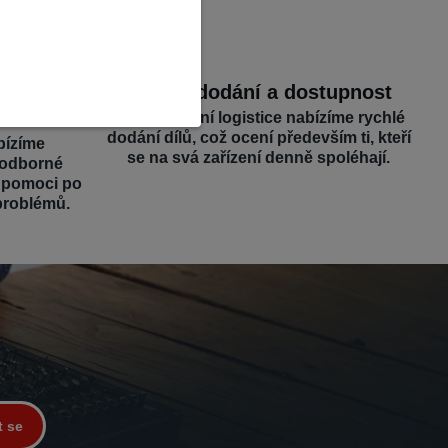
dborná
Rychlé dodání a dostupnost
Díky efektivní logistice nabízíme rychlé
dodání dílů, což ocení především ti, kteří
bízíme
se na svá zařízení denně spoléhají.
 odborné
é pomoci po
problémů.
t se