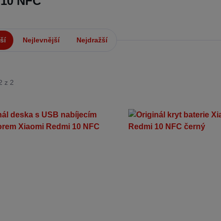
 10 NFC
ší
Nejlevnější
Nejdražší
2 z 2