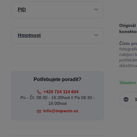
PID
Originál
konekto
Hmotnost
Číslo pr
fotograf
nabíjecí 
potřebám
důležitou
Potřebujete poradit?
Skladem
+420 724 114 604
Po - Čt: 08:30 - 16:30hod // Pá 08:30 -
16:00hod
info@impacto.cz