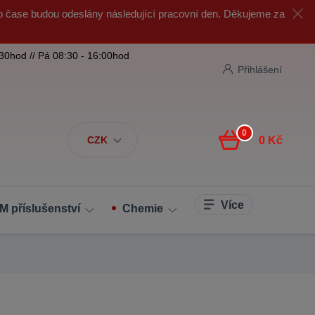
o čase budou odeslány následující pracovní den. Děkujeme za
:30hod // Pá 08:30 - 16:00hod
Přihlášení
0
CZK
0 Kč
Více
M příslušenství
Chemie