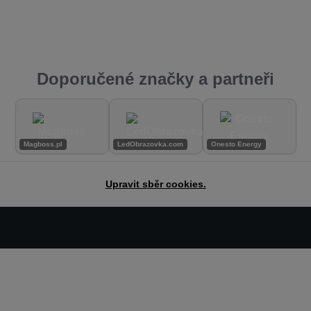
Doporučené značky a partneři
Magboss.pl
LedObrazovka.com
Onesto Energy
Upravit sběr cookies.