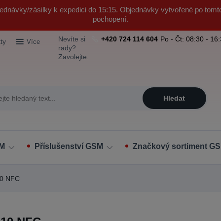
ednávky/zásilky k expedici do 15:15. Objednávky vytvořené po tomt
pochopení.
Nevíte si
+420 724 114 604
Po - Čt: 08:30 - 16
ty
Více
rady?
Zavolejte.
Hledat
SM
Příslušenství GSM
Značkový sortiment GS
0 NFC