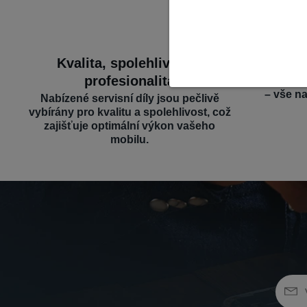
Kvalita, spolehlivost a
Široký 
profesionalita
Nabízíme d
– vše n
Nabízené servisní díly jsou pečlivě
vybírány pro kvalitu a spolehlivost, což
zajišťuje optimální výkon vašeho
mobilu.