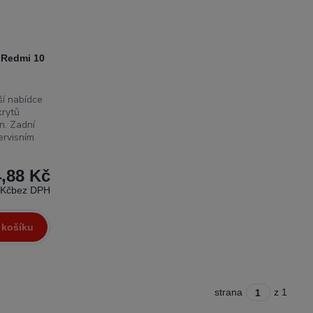
i Redmi 10
í nabídce
krytů
n. Zadní
ervisním
,88 Kč
 Kč
bez DPH
 košíku
strana
z 1