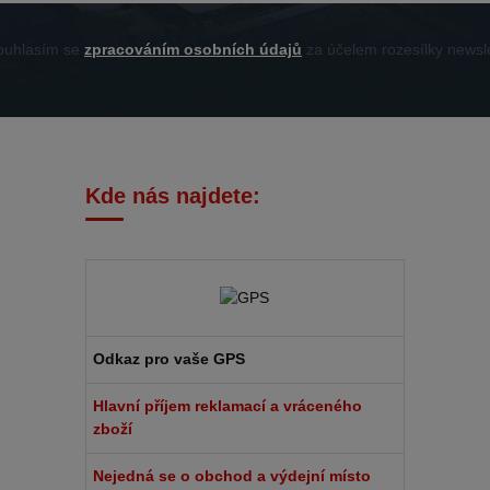
uhlasím se
zpracováním osobních údajů
za účelem rozesílky newsle
Kde nás najdete:
Odkaz pro vaše GPS
Hlavní příjem reklamací a vráceného
zboží
Nejedná se o obchod a výdejní místo