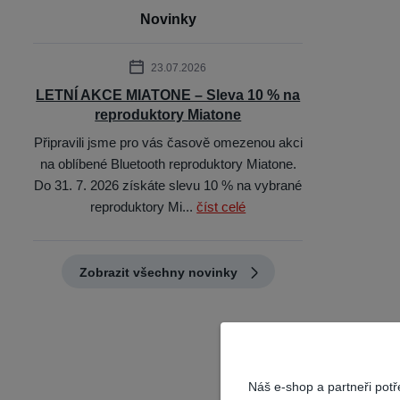
Novinky
23.07.2026
LETNÍ AKCE MIATONE – Sleva 10 % na
reproduktory Miatone
Připravili jsme pro vás časově omezenou akci
na oblíbené Bluetooth reproduktory Miatone.
Do 31. 7. 2026 získáte slevu 10 % na vybrané
reproduktory Mi...
číst celé
Zobrazit všechny novinky
Náš e-shop a partneři pot