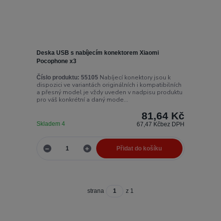
Deska USB s nabíjecím konektorem Xiaomi
Pocophone x3
Nabíjecí konektory jsou k
Číslo produktu:
55105
dispozici ve variantách originálních i kompatibilních
a přesný model je vždy uveden v nadpisu produktu
pro váš konkrétní a daný mode...
81,64 Kč
Skladem 4
67,47 Kč
bez DPH
Přidat do košíku
strana
z 1