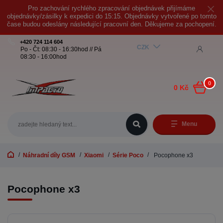
Pro zachování rychlého zpracování objednávek přijímáme
objednávky/zásilky k expedici do 15:15. Objednávky vytvořené po tomto
čase budou odeslány následující pracovní den. Děkujeme za pochopení.
+420 724 114 604
CZK
Po - Čt: 08:30 - 16:30hod // Pá
08:30 - 16:00hod
0
0 Kč
Menu
Náhradní díly GSM
Xiaomi
Série Poco
Pocophone x3
Pocophone x3