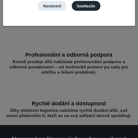
Nastavení
Souhlasím
Široký výběr a kompatibilita
Nabízíme díly pro různé mobilní značky – vše na jednom
místě pro rychlé opravy.
Profesionální a odborná podpora
Kromě prodeje dílů nabízíme profesionální podporu a
odborné poradenství – od technické pomoci po rady pro
údržbu a řešení problémů.
Rychlé dodání a dostupnost
Díky efektivní logistice nabízíme rychlé dodání dílů, což
ocení především ti, kteří se na svá zařízení denně spoléhají.