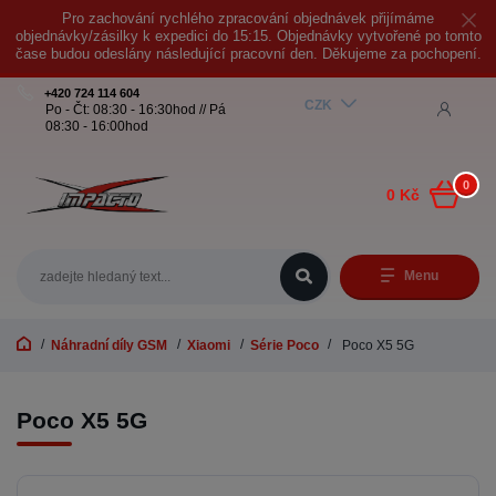
Pro zachování rychlého zpracování objednávek přijímáme
objednávky/zásilky k expedici do 15:15. Objednávky vytvořené po tomto
čase budou odeslány následující pracovní den. Děkujeme za pochopení.
+420 724 114 604
CZK
Po - Čt: 08:30 - 16:30hod // Pá
08:30 - 16:00hod
0
0 Kč
Menu
Náhradní díly GSM
Xiaomi
Série Poco
Poco X5 5G
Poco X5 5G