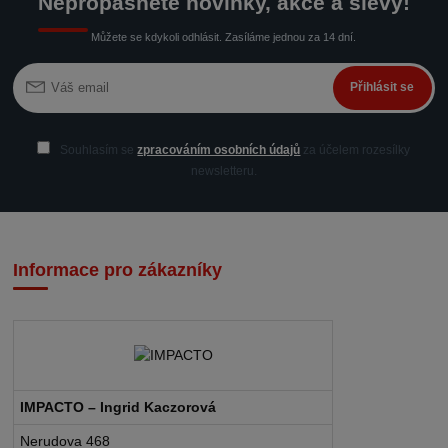
Nepropásněte novinky, akce a slevy!
Můžete se kdykoli odhlásit. Zasíláme jednou za 14 dní.
Přihlásit se
Souhlasím se
zpracováním osobních údajů
za účelem rozesílky
newsletteru.
Informace pro zákazníky
IMPACTO – Ingrid Kaczorová
Nerudova 468