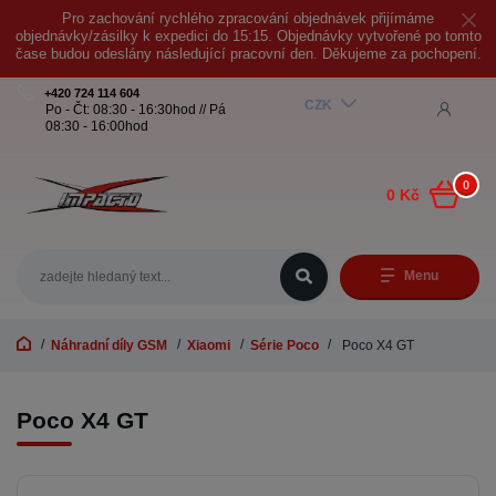
Pro zachování rychlého zpracování objednávek přijímáme
objednávky/zásilky k expedici do 15:15. Objednávky vytvořené po tomto
čase budou odeslány následující pracovní den. Děkujeme za pochopení.
+420 724 114 604
CZK
Po - Čt: 08:30 - 16:30hod // Pá
08:30 - 16:00hod
0
0 Kč
Menu
Náhradní díly GSM
Xiaomi
Série Poco
Poco X4 GT
Poco X4 GT