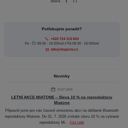
strana
z 1
Potřebujete poradit?
+420 724 114 604
Po - Čt: 08:30 - 16:30hod // Pá 08:30 - 16:00hod
info@impacto.cz
Novinky
23.07.2026
LETNÍ AKCE MIATONE – Sleva 10 % na reproduktory
Miatone
Připravili jsme pro vás časově omezenou akci na oblíbené Bluetooth
reproduktory Miatone. Do 31. 7. 2026 získáte slevu 10 % na vybrané
reproduktory Mi...
číst celé