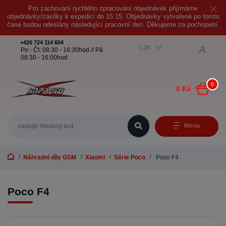
Pro zachování rychlého zpracování objednávek přijímáme
objednávky/zásilky k expedici do 15:15. Objednávky vytvořené po tomto
čase budou odeslány následující pracovní den. Děkujeme za pochopení.
+420 724 114 604
CZK
Po - Čt: 08:30 - 16:30hod // Pá
08:30 - 16:00hod
0
0 Kč
Menu
Náhradní díly GSM
Xiaomi
Série Poco
Poco F4
Poco F4