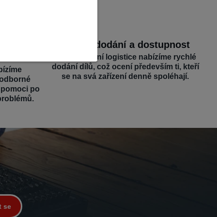
dborná
Rychlé dodání a dostupnost
Díky efektivní logistice nabízíme rychlé
dodání dílů, což ocení především ti, kteří
bízíme
se na svá zařízení denně spoléhají.
 odborné
é pomoci po
problémů.
t se