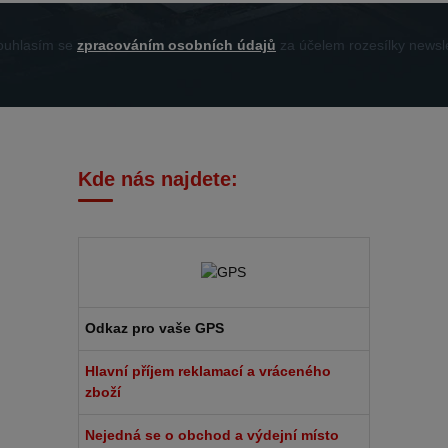
uhlasím se
zpracováním osobních údajů
za účelem rozesílky newsle
Kde nás najdete:
Odkaz pro vaše GPS
Hlavní příjem reklamací a vráceného
zboží
Nejedná se o obchod a výdejní místo