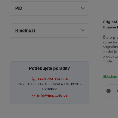
PID
Originál
Huawei 
Hmotnost
Číslo pr
konektory
origináln
model je
produktu
mode...
Potřebujete poradit?
Skladem
+420 724 114 604
Po - Čt: 08:30 - 16:30hod // Pá 08:30 -
16:00hod
info@impacto.cz