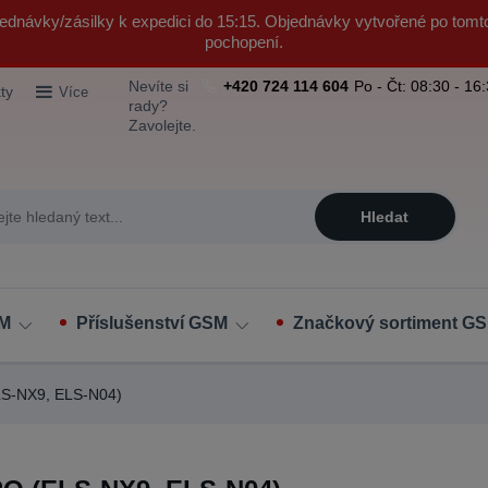
ednávky/zásilky k expedici do 15:15. Objednávky vytvořené po tomt
pochopení.
Nevíte si
+420 724 114 604
Po - Čt: 08:30 - 16
ty
Více
rady?
Zavolejte.
Hledat
SM
Příslušenství GSM
Značkový sortiment GS
S-NX9, ELS-N04)