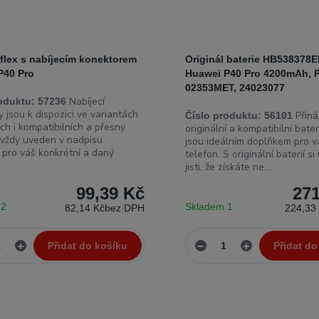
 flex s nabíjecím konektorem
Originál baterie HB538378
P40 Pro
Huawei P40 Pro 4200mAh, P
02353MET, 24023077
Nabíjecí
oduktu:
57236
 jsou k dispozici ve variantách
Přiná
Číslo produktu:
56101
ích i kompatibilních a přesný
originální a kompatibilní bater
 vždy uveden v nadpisu
jsou ideálním doplňkem pro v
 pro váš konkrétní a daný
telefon. S originální baterií s
jisti, že získáte ne...
99,39 Kč
271
 2
Skladem 1
82,14 Kč
bez DPH
224,33
Přidat do košíku
Přidat do