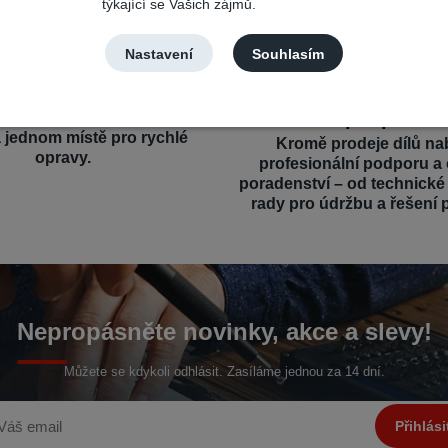
týkající se Vašich zájmů.
Nastavení
Souhlasím
výběr a kompatibilita
Profesionální a o
podpora
íly pro různé mobilní značky
a jednom místě pro rychlé
Kromě prodeje dílů na
opravy.
profesionální podporu a
poradenství – od technick
rady pro údržbu a řešení 
Nepropásněte novinky, akce a slevy!
Můžete se kdykoli odhlásit. Zasíláme jednou za 14 dní.
Přihlási