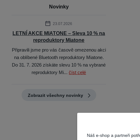
Novinky
23.07.2026
LETNÍ AKCE MIATONE – Sleva 10 % na
reproduktory Miatone
Připravili jsme pro vás časově omezenou akci
na oblíbené Bluetooth reproduktory Miatone.
Do 31. 7. 2026 získáte slevu 10 % na vybrané
reproduktory Mi...
číst celé
Zobrazit všechny novinky
Náš e-shop a partneři pot