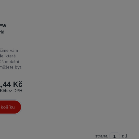
EEW
id
šíme vám
ie, které
áš mobilní
i můžete být
,44 Kč
 Kč
bez DPH
 košíku
strana
z 1