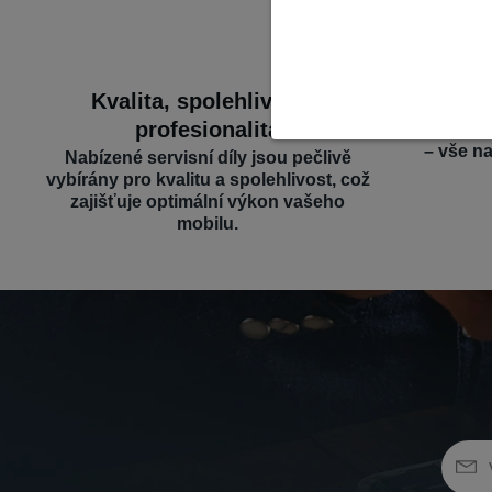
Kvalita, spolehlivost a
Široký 
profesionalita
Nabízíme d
– vše n
Nabízené servisní díly jsou pečlivě
vybírány pro kvalitu a spolehlivost, což
zajišťuje optimální výkon vašeho
mobilu.