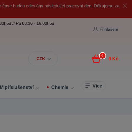
o čase budou odeslány následující pracovní den. Děkujeme za
:30hod // Pá 08:30 - 16:00hod
Přihlášení
0
CZK
0 Kč
Více
M příslušenství
Chemie