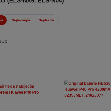
O (ELS-NX9, ELS-N04)
ší
Nejlevnější
Nejdražší
2 z 2