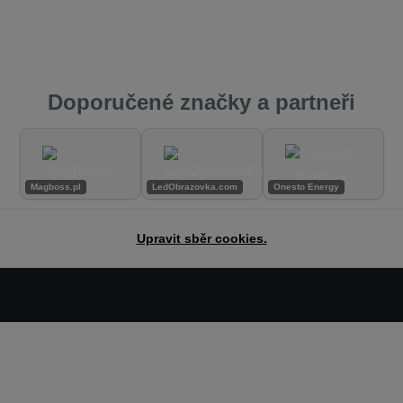
Doporučené značky a partneři
Magboss.pl
LedObrazovka.com
Onesto Energy
Upravit sběr cookies.