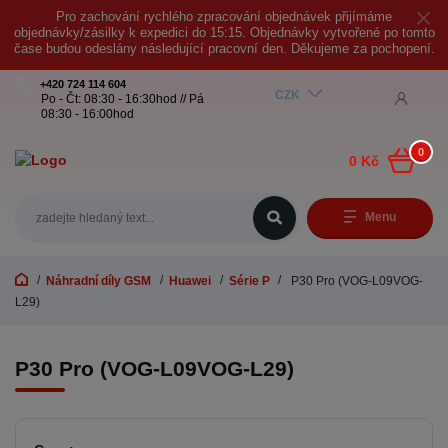
Pro zachování rychlého zpracování objednávek přijímáme
objednávky/zásilky k expedici do 15:15. Objednávky vytvořené po tomto
čase budou odeslány následující pracovní den. Děkujeme za pochopení.
+420 724 114 604
CZK
Po - Čt: 08:30 - 16:30hod // Pá
08:30 - 16:00hod
0
0 Kč
Menu
Náhradní díly GSM
Huawei
Série P
P30 Pro (VOG-L09VOG-
L29)
P30 Pro (VOG-L09VOG-L29)