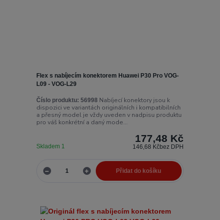
Flex s nabíjecím konektorem Huawei P30 Pro VOG-
L09 - VOG-L29
Nabíjecí konektory jsou k
Číslo produktu:
56998
dispozici ve variantách originálních i kompatibilních
a přesný model je vždy uveden v nadpisu produktu
pro váš konkrétní a daný mode...
177,48 Kč
Skladem 1
146,68 Kč
bez DPH
Přidat do košíku