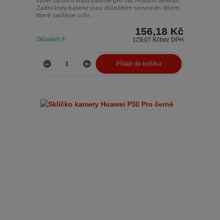
výběr zadních krytů baterie pro váš mobilní telefon.
Zadní kryty baterie jsou důležitým servisním dílem,
které zajišťuje ochr...
156,18 Kč
Skladem 9
129,07 Kč
bez DPH
Přidat do košíku