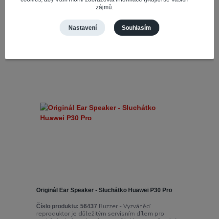
zájmů.
Přidat do košíku
Nastavení
Souhlasím
Originál Ear Speaker - Sluchátko Huawei P30 Pro
Buzzer - Vyzváněcí
Číslo produktu:
56437
reproduktor je důležitým servisním dílem pro