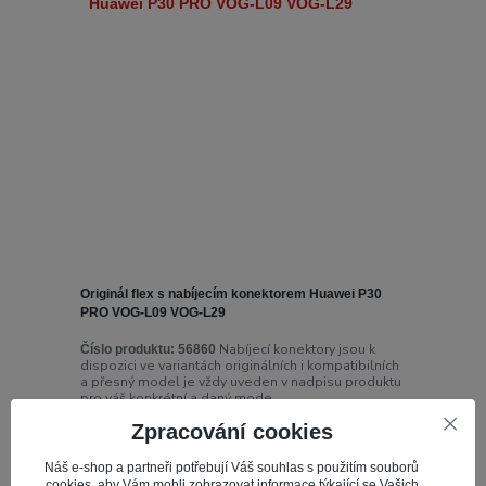
Originál flex s nabíjecím konektorem Huawei P30
PRO VOG-L09 VOG-L29
Nabíjecí konektory jsou k
Číslo produktu:
56860
dispozici ve variantách originálních i kompatibilních
a přesný model je vždy uveden v nadpisu produktu
pro váš konkrétní a daný mode...
Zpracování cookies
333,66 Kč
Skladem 10
275,75 Kč
bez DPH
Náš e-shop a partneři potřebují Váš souhlas s použitím souborů
cookies, aby Vám mohli zobrazovat informace týkající se Vašich