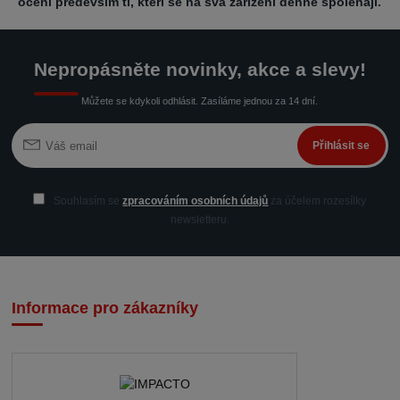
ocení především ti, kteří se na svá zařízení denně spoléhají.
Nepropásněte novinky, akce a slevy!
Můžete se kdykoli odhlásit. Zasíláme jednou za 14 dní.
Přihlásit se
Souhlasím se
zpracováním osobních údajů
za účelem rozesílky
newsletteru.
Informace pro zákazníky