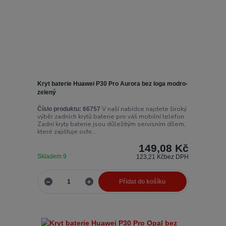
Kryt baterie Huawei P30 Pro Aurora bez loga modro-
zelený
V naší nabídce najdete široký
Číslo produktu:
66757
výběr zadních krytů baterie pro váš mobilní telefon.
Zadní kryty baterie jsou důležitým servisním dílem,
které zajišťuje ochr...
149,08 Kč
Skladem 9
123,21 Kč
bez DPH
Přidat do košíku