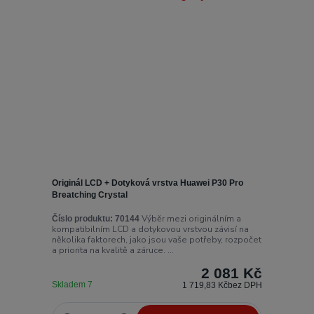
Originál LCD + Dotyková vrstva Huawei P30 Pro
Breatching Crystal
Výběr mezi originálním a
Číslo produktu:
70144
kompatibilním LCD a dotykovou vrstvou závisí na
několika faktorech, jako jsou vaše potřeby, rozpočet
a priorita na kvalitě a záruce. ...
2 081 Kč
Skladem 7
1 719,83 Kč
bez DPH