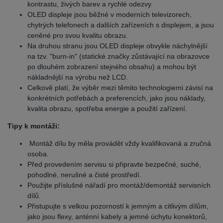
kontrastu, živých barev a rychlé odezvy.
OLED displeje jsou běžné v moderních televizorech,
chytrých telefonech a dalších zařízeních s displejem, a jsou
ceněné pro svou kvalitu obrazu.
Na druhou stranu jsou OLED displeje obvykle náchylnější
na tzv. "burn-in" (statické značky zůstávající na obrazovce
po dlouhém zobrazení stejného obsahu) a mohou být
nákladnější na výrobu než LCD.
Celkově platí, že výběr mezi těmito technologiemi závisí na
konkrétních potřebách a preferencích, jako jsou náklady,
kvalita obrazu, spotřeba energie a použití zařízení.
Tipy k montáži:
Montáž dílu by měla provádět vždy kvalifikovaná a zručná
osoba.
Před provedením servisu si připravte bezpečné, suché,
pohodlné, nerušné a čisté prostředí.
Použijte příslušné nářadí pro montáž/demontáž servisních
dílů.
Přistupujte s velkou pozorností k jemným a citlivým dílům,
jako jsou flexy, anténní kabely a jemné úchytu konektorů,