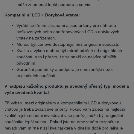
může znamenat lepší podporu a servis.
Kompatibilní LCD + Dotyková vrstva:
Vyrábí se třetími stranami a jsou určeny pro náhradu
poškozených nebo opotřebovaných LCD a dotykových
vrstev na zařízeních.
Mohou být cenově dostupnější než originální součásti.
Kvalita a výkon mohou být mírně odlišné od originálních
součástí, a to i přesto, že se snaží co nejvíce přiblížit
původním.
Garanční podmínky a podpora je omezenější než u
originálních součástí.
V nadpisu každého produktu je uvedený přesný typ, model a
výše uvedená kvalita!
Při výběru mezi originálním a kompatibilním LCD a dotykovou
vrstvou je třeba zvážit své priority. Pokud vám záleží na nejlepší
kvalitě a jste ochotni investovat více peněz, může být originální
součástka lepší volbou. Pokud jste na omezeném rozpočtu a
nevadí vám mírně nižší kvalita(která v dnešní době pro laika je