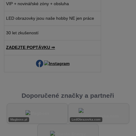
VIP + novinářské zóny + obsluha
LED obrazovky jsou naše hobby NE jen práce
30 let zkušeností
ZADEJTE POPTÁVKU ⇒
Doporučené značky a partneři
Magboss.pl
LedObrazovka.com