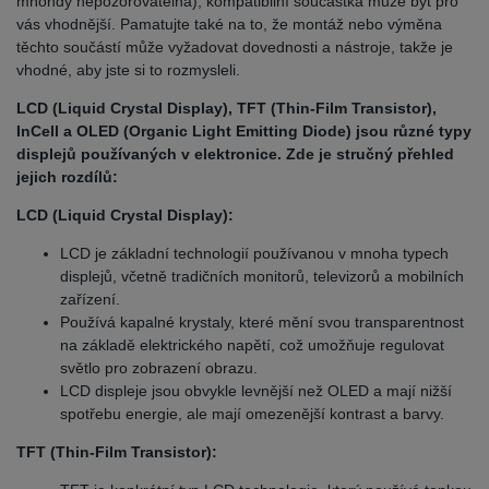
mnohdy nepozorovatelná), kompatibilní součástka může být pro
vás vhodnější. Pamatujte také na to, že montáž nebo výměna
těchto součástí může vyžadovat dovednosti a nástroje, takže je
vhodné, aby jste si to rozmysleli.
LCD (Liquid Crystal Display), TFT (Thin-Film Transistor),
InCell a OLED (Organic Light Emitting Diode) jsou různé typy
displejů používaných v elektronice. Zde je stručný přehled
jejich rozdílů:
LCD (Liquid Crystal Display):
LCD je základní technologií používanou v mnoha typech
displejů, včetně tradičních monitorů, televizorů a mobilních
zařízení.
Používá kapalné krystaly, které mění svou transparentnost
na základě elektrického napětí, což umožňuje regulovat
světlo pro zobrazení obrazu.
LCD displeje jsou obvykle levnější než OLED a mají nižší
spotřebu energie, ale mají omezenější kontrast a barvy.
TFT (Thin-Film Transistor):