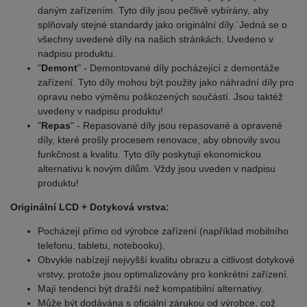
daným zařízením. Tyto díly jsou pečlivě vybírány, aby
splňovaly stejné standardy jako originální díly.´Jedná se o
všechny uvedené díly na našich stránkách. Uvedeno v
nadpisu produktu.
"
Demont
" - Demontované díly pocházející z demontáže
zařízení. Tyto díly mohou být použity jako náhradní díly pro
opravu nebo výměnu poškozených součástí. Jsou taktéž
uvedeny v nadpisu produktu!
"
Repas
" - Repasované díly jsou repasované a opravené
díly, které prošly procesem renovace, aby obnovily svou
funkčnost a kvalitu. Tyto díly poskytují ekonomickou
alternativu k novým dílům. Vždy jsou uveden v nadpisu
produktu!
Originální LCD + Dotyková vrstva:
Pocházejí přímo od výrobce zařízení (například mobilního
telefonu, tabletu, notebooku).
Obvykle nabízejí nejvyšší kvalitu obrazu a citlivost dotykové
vrstvy, protože jsou optimalizovány pro konkrétní zařízení.
Mají tendenci být dražší než kompatibilní alternativy.
Může být dodávána s oficiální zárukou od výrobce, což