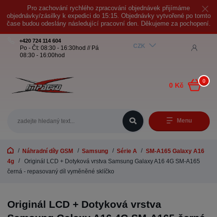
Pro zachování rychlého zpracování objednávek přijímáme
objednávky/zásilky k expedici do 15:15. Objednávky vytvořené po tomto
čase budou odeslány následující pracovní den. Děkujeme za pochopení.
+420 724 114 604
CZK
Po - Čt: 08:30 - 16:30hod // Pá
08:30 - 16:00hod
0
0 Kč
Menu
Náhradní díly GSM
Samsung
Série A
SM-A165 Galaxy A16
4g
Originál LCD + Dotyková vrstva Samsung Galaxy A16 4G SM-A165
černá - repasovaný díl vyměněné sklíčko
Originál LCD + Dotyková vrstva