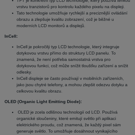
TFT je konkrétní typ LCD technologie, který používá tenkou
vrstvu tranzistorů pro kontrolu každého pixelu na displeji.
Tato technologie umožňuje rychlejší a preciznější ovládání
obrazu a zlepšuje kvalitu zobrazení, což je běžné u
moderních LCD monitorů a displejů.
InCell:
InCell je pokročilý typ LCD technologie, který integruje
dotykovou vrstvu přímo do struktury LCD panelu. To
znamená, že není potřeba samostatná vrstva pro
dotykovou funkci, což může snížit tloušťku zařízení a snížit
odlesky.
InCell displeje se často používají v mobilních zařízeních,
jako jsou chytré telefony, a mohou zlepšit odezvu dotyku a
celkovou kvalitu obrazu.
OLED (Organic Light Emitting Diode):
OLED je zcela odlišnou technologií od LCD. Používá
organické sloučeniny, které emitují světlo při aplikaci
elektrického proudu, což znamená, že každý pixel sám
generuje světlo. To umožňuje dosáhnout vynikajícího