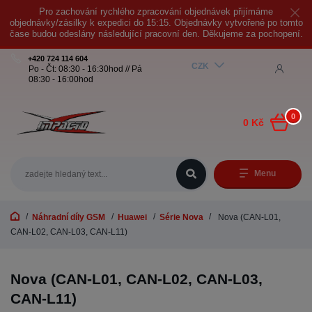
Pro zachování rychlého zpracování objednávek přijímáme
objednávky/zásilky k expedici do 15:15. Objednávky vytvořené po tomto
čase budou odeslány následující pracovní den. Děkujeme za pochopení.
+420 724 114 604
CZK
Po - Čt: 08:30 - 16:30hod // Pá
08:30 - 16:00hod
0
0 Kč
Menu
Náhradní díly GSM
Huawei
Série Nova
Nova (CAN-L01,
CAN-L02, CAN-L03, CAN-L11)
Nova (CAN-L01, CAN-L02, CAN-L03,
CAN-L11)