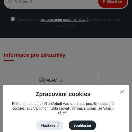
Přihlásit se
Souhlasím se
zpracováním osobních údajů
za účelem rozesílky
newsletteru.
Informace pro zákazníky
Zpracování cookies
IMPACTO – Ingrid Kaczorová
Náš e-shop a partneři potřebují Váš souhlas s použitím souborů
Nerudova 468
cookies, aby Vám mohli zobrazovat informace týkající se Vašich
zájmů.
735 81 Bohumín – Nový Bohumín
Česká republika
Nastavení
Souhlasím