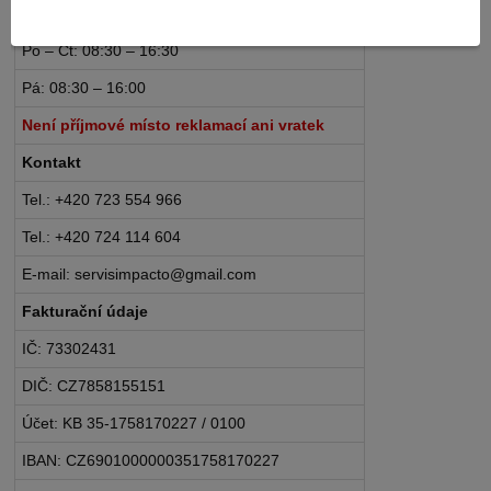
Pracovní doba
Po – Čt: 08:30 – 16:30
Pá: 08:30 – 16:00
Není příjmové místo reklamací ani vratek
Kontakt
Tel.: +420 723 554 966
Tel.: +420 724 114 604
E-mail: servisimpacto@gmail.com
Fakturační údaje
IČ: 73302431
DIČ: CZ7858155151
Účet: KB 35-1758170227 / 0100
IBAN: CZ6901000000351758170227