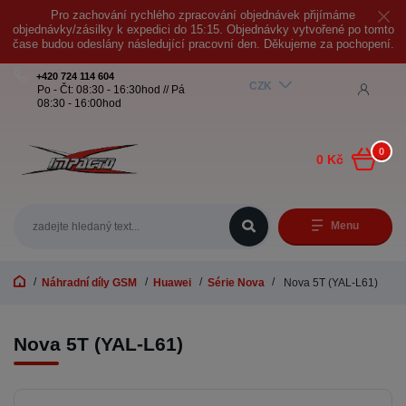
Pro zachování rychlého zpracování objednávek přijímáme
objednávky/zásilky k expedici do 15:15. Objednávky vytvořené po tomto
čase budou odeslány následující pracovní den. Děkujeme za pochopení.
+420 724 114 604
CZK
Po - Čt: 08:30 - 16:30hod // Pá
08:30 - 16:00hod
0
0 Kč
Menu
Náhradní díly GSM
Huawei
Série Nova
Nova 5T (YAL-L61)
Nova 5T (YAL-L61)