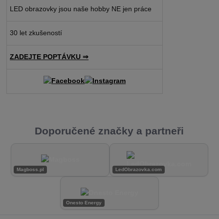
LED obrazovky jsou naše hobby NE jen práce
30 let zkušeností
ZADEJTE POPTÁVKU ⇒
Doporučené značky a partneři
Magboss.pl
LedObrazovka.com
Onesto Energy