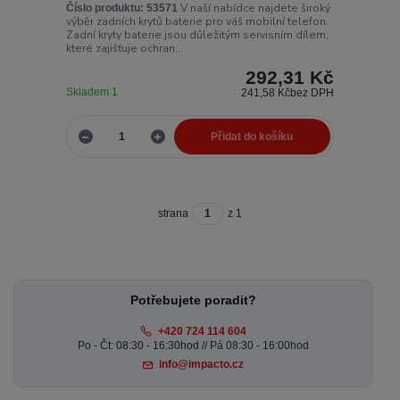
V naší nabídce najdete široký
Číslo produktu:
53571
výběr zadních krytů baterie pro váš mobilní telefon.
Zadní kryty baterie jsou důležitým servisním dílem,
které zajišťuje ochran...
292,31 Kč
Skladem 1
241,58 Kč
bez DPH
Přidat do košíku
strana
z 1
Potřebujete poradit?
+420 724 114 604
Po - Čt: 08:30 - 16:30hod // Pá 08:30 - 16:00hod
info@impacto.cz