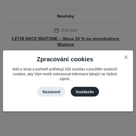
Novinky
23.07.2026
LETNÍ AKCE MIATONE – Sleva 10 % na reproduktory
Miatone
Připravili jsme pro vás časově omezenou akci na oblíbené Bluetooth
Zpracování cookies
reproduktory Miatone. Do 31. 7. 2026 získáte slevu 10 % na vybrané
reproduktory Mi...
číst celé
Náš e-shop a partneři potřebují Váš souhlas s použitím souborů
cookies, aby Vám mohli zobrazovat informace týkající se Vašich
zájmů.
Zobrazit všechny novinky
Nastavení
Souhlasím