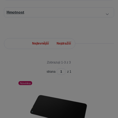
Hmotnost
Nejnovější
Nejlevnější
Nejdražší
Zobrazuji 1-3 z 3
strana
z 1
Novinka