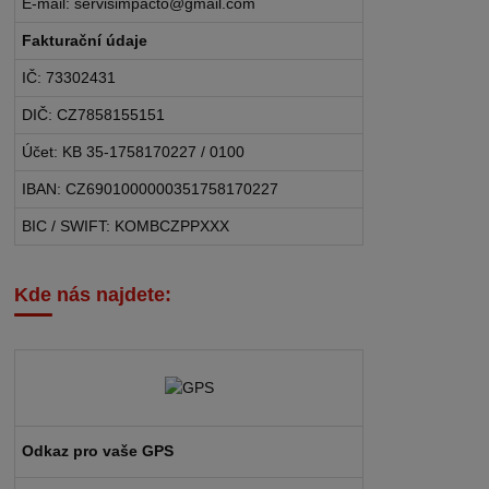
E-mail: servisimpacto@gmail.com
Fakturační údaje
IČ: 73302431
DIČ: CZ7858155151
Účet: KB 35-1758170227 / 0100
IBAN: CZ6901000000351758170227
BIC / SWIFT: KOMBCZPPXXX
Kde nás najdete:
Odkaz pro vaše GPS