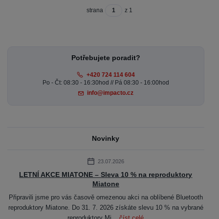
strana
z 1
Potřebujete poradit?
+420 724 114 604
Po - Čt: 08:30 - 16:30hod // Pá 08:30 - 16:00hod
info@impacto.cz
Novinky
23.07.2026
LETNÍ AKCE MIATONE – Sleva 10 % na reproduktory
Miatone
Připravili jsme pro vás časově omezenou akci na oblíbené Bluetooth
reproduktory Miatone. Do 31. 7. 2026 získáte slevu 10 % na vybrané
reproduktory Mi...
číst celé