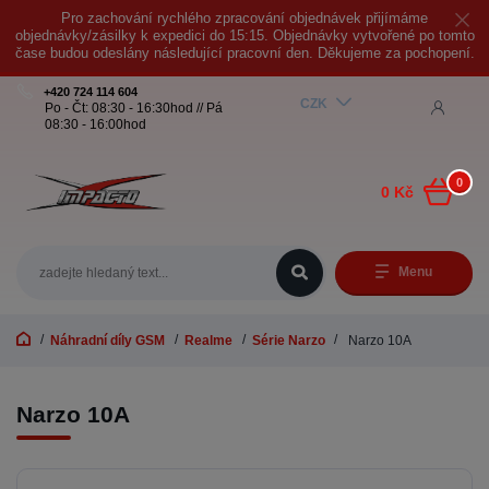
Pro zachování rychlého zpracování objednávek přijímáme
objednávky/zásilky k expedici do 15:15. Objednávky vytvořené po tomto
čase budou odeslány následující pracovní den. Děkujeme za pochopení.
+420 724 114 604
CZK
Po - Čt: 08:30 - 16:30hod // Pá
08:30 - 16:00hod
0
0 Kč
Menu
Náhradní díly GSM
Realme
Série Narzo
Narzo 10A
Narzo 10A