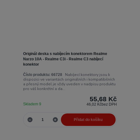
Originál deska s nabíjecím konektorem Realme
Narzo 10A - Realme C3i - Realme C3 nabíjecí
konektor
Nabíjecí konektory jsou k
Číslo produktu:
66728
dispozici ve variantách originálních i kompatibilních
a přesný model je vždy uveden v nadpisu produktu
pro váš konkrétní a da...
55,68 Kč
Skladem 9
46,02 Kč
bez DPH
Přidat do košíku