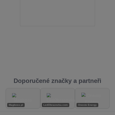
Doporučené značky a partneři
Magboss.pl
LedObrazovka.com
Onesto Energy