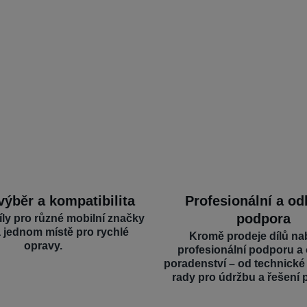
výběr a kompatibilita
Profesionální a o
podpora
íly pro různé mobilní značky
a jednom místě pro rychlé
Kromě prodeje dílů na
opravy.
profesionální podporu a
poradenství – od technick
rady pro údržbu a řešení 