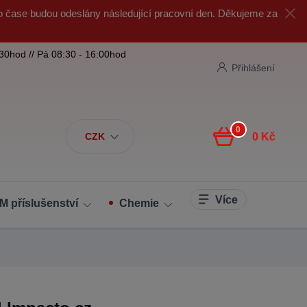
o čase budou odeslány následující pracovní den. Děkujeme za
:30hod // Pá 08:30 - 16:00hod
Přihlášení
0
CZK
0 Kč
Více
M příslušenství
Chemie