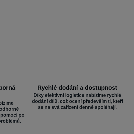
dborná
Rychlé dodání a dostupnost
Díky efektivní logistice nabízíme rychlé
dodání dílů, což ocení především ti, kteří
bízíme
se na svá zařízení denně spoléhají.
 odborné
é pomoci po
problémů.