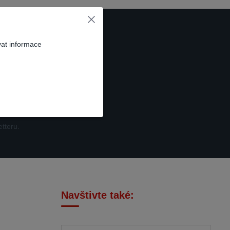
vat informace
t se
tteru.
Navštivte také: