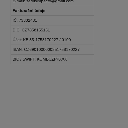
E-mail: servisimpacto@gmail.com
Fakturační údaje
IČ: 73302431
DIČ: CZ7858155151
Účet: KB 35-1758170227 / 0100
IBAN: CZ6901000000351758170227
BIC / SWIFT: KOMBCZPPXXX