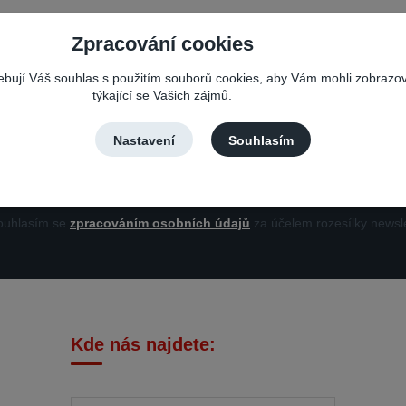
Zpracování cookies
Nepropásněte novinky, akce a slevy!
řebují Váš souhlas s použitím souborů cookies, aby Vám mohli zobrazo
týkající se Vašich zájmů.
Můžete se kdykoli odhlásit. Zasíláme jednou za 14 dní.
Nastavení
Souhlasím
Přihlási
uhlasím se
zpracováním osobních údajů
za účelem rozesílky newsle
Kde nás najdete: