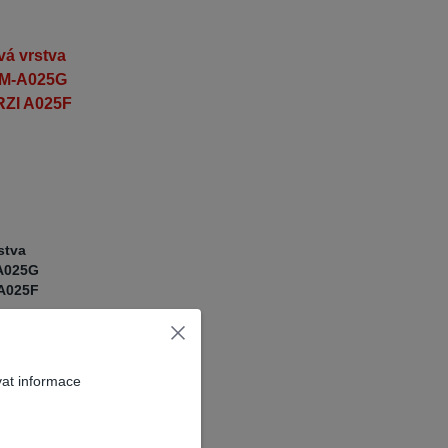
stva
A025G
 A025F
r mezi
CD a
ěkolika
vat informace
eby,