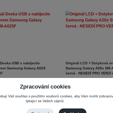
 Deska USB s nabíjecím
Originál LCD + Dotyková vr
rem Samsung Galaxy A02S
Samsung Galaxy A20s SM-
5F
černá - NESEDÍ PRO VERZI
Nabíjecí
Výbě
oduktu:
56522
Číslo produktu:
55950
Zpracování cookies
 jsou k dispozici ve variantách
originálním a kompatibilním L
ích i kompatibilních a přesný
dotykovou vrstvou závisí na n
řebují Váš souhlas s použitím souborů cookies, aby Vám mohli zobrazo
 vždy uveden v nadpisu
faktorech, jako jsou vaše potř
týkající se Vašich zájmů.
 pro váš konkrétní a daný
rozpočet a priorita na ...