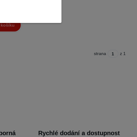
,42 Kč
 Kč
bez DPH
 košíku
strana
z 1
dborná
Rychlé dodání a dostupnost