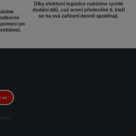
Díky efektivní logistice nabízíme rychlé
dodání dílů, což ocení především ti, kteří
bízíme
se na svá zařízení denně spoléhají.
 odborné
é pomoci po
problémů.
t se
tteru.