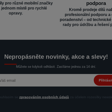
podpora
íly pro různé mobilní značky
a jednom místě pro rychlé
Kromě prodeje dílů na
opravy.
profesionální podporu a
poradenství – od technick
rady pro údržbu a řešení 
Nepropásněte novinky, akce a slevy!
Můžete se kdykoli odhlásit. Zasíláme jednou za 14 dní.
Přihlási
uhlasím se
zpracováním osobních údajů
za účelem rozesílky newsle