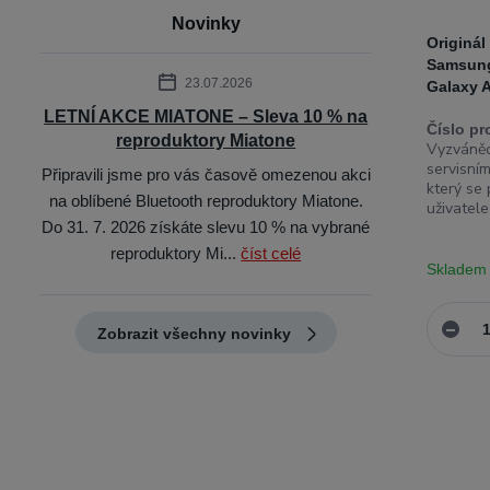
Novinky
Originál
Samsung
23.07.2026
Galaxy 
LETNÍ AKCE MIATONE – Sleva 10 % na
Číslo pr
reproduktory Miatone
Vyzváněc
servisním
Připravili jsme pro vás časově omezenou akci
který se
na oblíbené Bluetooth reproduktory Miatone.
uživatele
Do 31. 7. 2026 získáte slevu 10 % na vybrané
reproduktory Mi...
číst celé
Skladem
Zobrazit všechny novinky