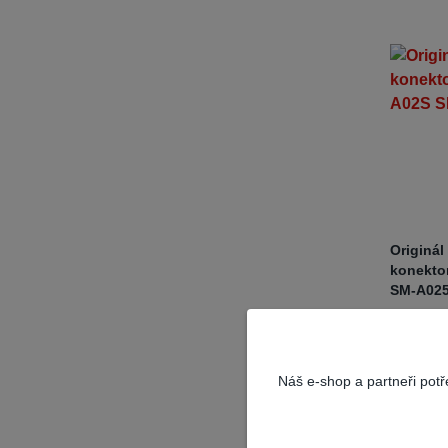
Originál
konekto
SM-A02
Číslo pr
konektory
origináln
Náš e-shop a partneři pot
model je
produktu
mode...