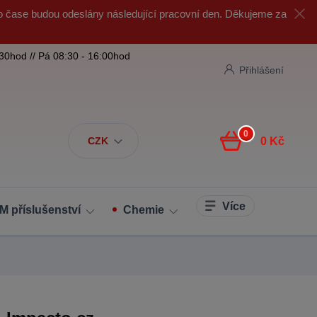
o čase budou odeslány následující pracovní den. Děkujeme za
:30hod // Pá 08:30 - 16:00hod
Přihlášení
0
CZK
0 Kč
Více
M příslušenství
Chemie