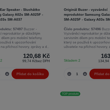
 Ear Speaker - Sluchátko
Originál Buzer - vyzváněcí
 Galaxy A02s SM-A025F -
reproduktor Samsung Gala
A03s SM-A037
SM-A025F - Galaxy A03s S
Buzzer -
Buzze
oduktu:
57497
Číslo produktu:
57496
í reproduktor je důležitým
Vyzváněcí reproduktor je důl
 dílem pro mobilní telefony,
servisním dílem pro mobilní te
 používá k upozorňování
který se používá k upozorňov
 na příchozí hovory, zprávy a d...
uživatele na příchozí hovory, z
120,68 Kč
163
 2
Skladem 2
99,74 Kč
bez DPH
134,94
Přidat do košíku
Přidat do
TOP produkt