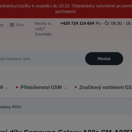
ednávky/zásilky k expedici do 15:15. Objednávky vytvořené po tomt
pochopení.
Nevíte si
+420 724 114 604
Po - Čt: 08:30 - 16
ty
Více
rady?
Zavolejte.
Hledat
SM
Příslušenství GSM
Značkový sortiment GS
alaxy A02s