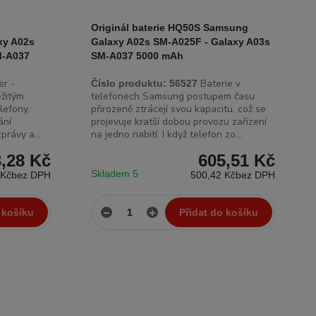
Originál baterie HQ50S Samsung
xy A02s
Galaxy A02s SM-A025F - Galaxy A03s
M-A037
SM-A037 5000 mAh
r -
Baterie v
Číslo produktu:
56527
ežitým
telefonech Samsung postupem času
lefony,
přirozeně ztrácejí svou kapacitu, což se
ání
projevuje kratší dobou provozu zařízení
právy a...
na jedno nabití. I když telefon zo...
,28 Kč
605,51 Kč
Skladem 5
 Kč
bez DPH
500,42 Kč
bez DPH
 košíku
Přidat do košíku