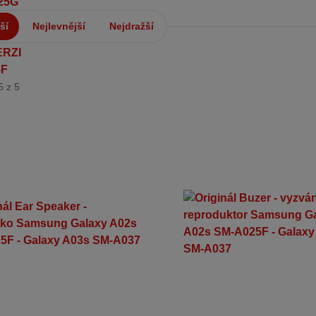
ší
Nejlevnější
Nejdražší
5 z 5