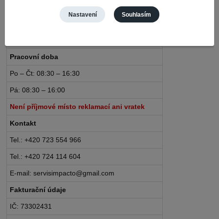
Nerudova 468
Nastavení
Souhlasím
735 81 Bohumín – Nový Bohumín
Česká republika
Pracovní doba
Po – Čt: 08:30 – 16:30
Pá: 08:30 – 16:00
Není příjmové místo reklamací ani vratek
Kontakt
Tel.: +420 723 554 966
Tel.: +420 724 114 604
E-mail: servisimpacto@gmail.com
Fakturační údaje
IČ: 73302431