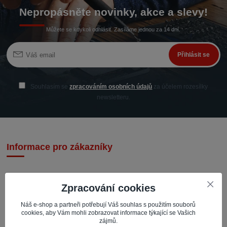
Nepropásněte novinky, akce a slevy!
Můžete se kdykoli odhlásit. Zasíláme jednou za 14 dní.
Přihlásit se
Souhlasím se
zpracováním osobních údajů
za účelem rozesílky
newsletteru.
Informace pro zákazníky
Zpracování cookies
Náš e-shop a partneři potřebují Váš souhlas s použitím souborů
cookies, aby Vám mohli zobrazovat informace týkající se Vašich
IMPACTO – Ingrid Kaczorová
zájmů.