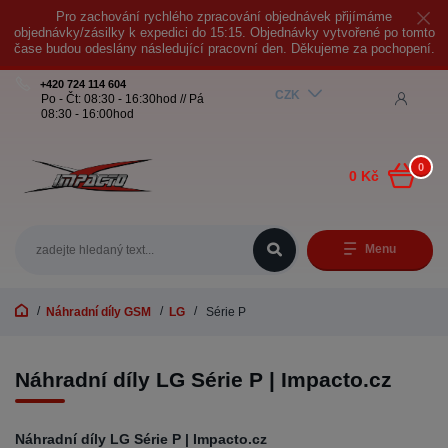
Pro zachování rychlého zpracování objednávek přijímáme
objednávky/zásilky k expedici do 15:15. Objednávky vytvořené po tomto
čase budou odeslány následující pracovní den. Děkujeme za pochopení.
+420 724 114 604
CZK
Po - Čt: 08:30 - 16:30hod // Pá
08:30 - 16:00hod
0
0 Kč
Menu
Náhradní díly GSM
LG
Série P
Náhradní díly LG Série P | Impacto.cz
Náhradní díly LG Série P | Impacto.cz