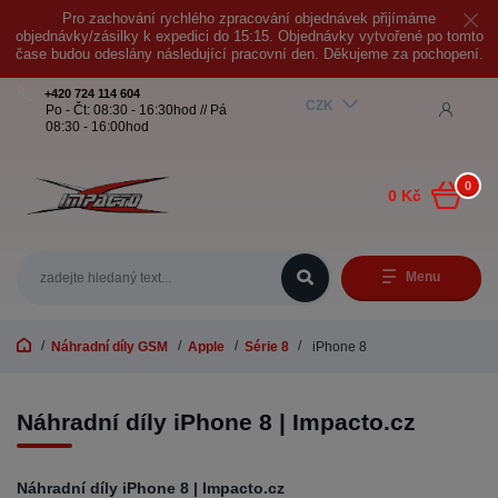
Pro zachování rychlého zpracování objednávek přijímáme
objednávky/zásilky k expedici do 15:15. Objednávky vytvořené po tomto
čase budou odeslány následující pracovní den. Děkujeme za pochopení.
+420 724 114 604
CZK
Po - Čt: 08:30 - 16:30hod // Pá
08:30 - 16:00hod
0
0 Kč
Menu
Náhradní díly GSM
Apple
Série 8
iPhone 8
Náhradní díly iPhone 8 | Impacto.cz
Náhradní díly iPhone 8 | Impacto.cz