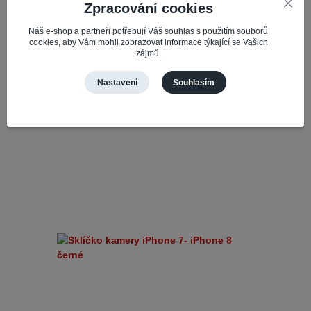
Zpracování cookies
dispozici ve variantách originálních i kompatibilních
a přesný model je vždy uveden v nadpisu produktu
pro váš konkrétní a daný mode...
Náš e-shop a partneři potřebují Váš souhlas s použitím souborů
cookies, aby Vám mohli zobrazovat informace týkající se Vašich
163,28 Kč
zájmů.
Skladem 4
134,94 Kč
bez DPH
Nastavení
Souhlasím
Přidat do košíku