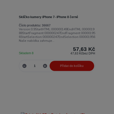
Sklíčko kamery iPhone 7- iPhone 8 černé
Číslo produktu:
36667
Version:0.9StartHTML:000000149EndHTML:0000019
88StartFragment:000000247EndFragment:00000195
6StartSelection:000000247EndSelection:000001956
Naše nabídka zahrnuje...
57,63 Kč
Skladem 8
47,63 Kč
bez DPH
Přidat do košíku