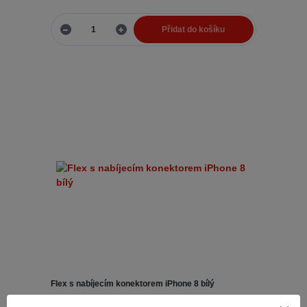
Přidat do košíku
Flex s nabíjecím konektorem iPhone 8 bílý
Nabíjecí konektory jsou k
Číslo produktu:
36941