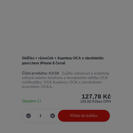
Sklíčko + rámeček + Xuanhou OCA s oleofobním
povrchem iPhone 8 černé
Zvýšte odolnost a estetický
Číslo produktu:
63158
vzhled vašeho telefonu s inovativními sklíčky OCA
od Musttby, OCA Xuanhou, OCA s oleofobním
povrchem, OCA k...
127,78 Kč
Skladem 17
105,60 Kč
bez DPH
Přidat do košíku