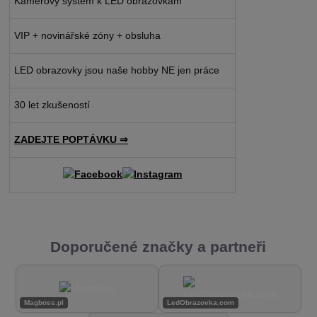
Kamerový systém k LED obrazovkám
VIP + novinářské zóny + obsluha
LED obrazovky jsou naše hobby NE jen práce
30 let zkušeností
ZADEJTE POPTÁVKU ⇒
Doporučené značky a partneři
Magboss.pl
LedObrazovka.com